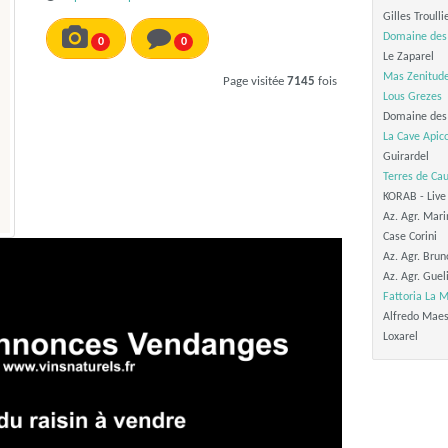
Gilles Troulli
Domaine des
0
0
Le Zaparel
Mas Zenitud
Page visitée
7145
fois
Lous Grezes
Domaine des 
La Cave Apic
Guirardel
Terres de Ca
KORAB - Live 
Az. Agr. Mari
Case Corini
Az. Agr. Brun
Az. Agr. Guel
Fattoria La M
Alfredo Maes
Loxarel