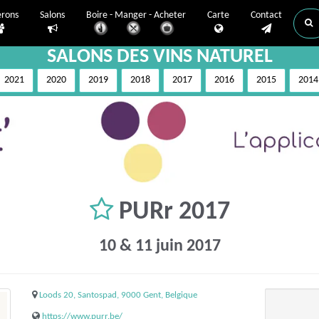
erons
Salons
Boire - Manger - Acheter
Carte
Contact
SALONS DES VINS NATUREL
2021
2020
2019
2018
2017
2016
2015
2014
PURr 2017
10 & 11 juin 2017
Loods 20, Santospad, 9000 Gent, Belgique
https://www.purr.be/