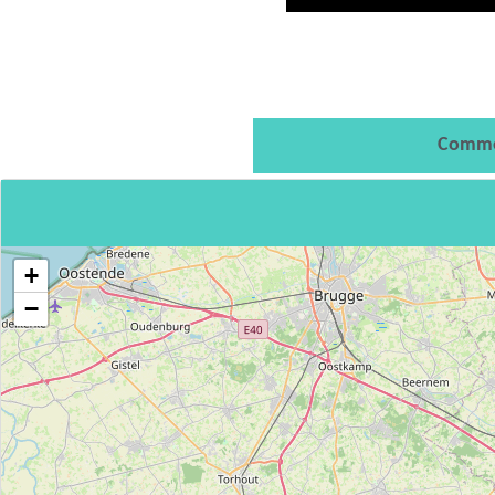
Comme
+
−