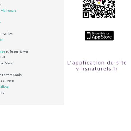
er
 Mathouans
e
3 Saules
ole
usse
et Terres & Mer
Hill
na Palusci
o Ferrara Sardo
i Calogero
aliosa
tro