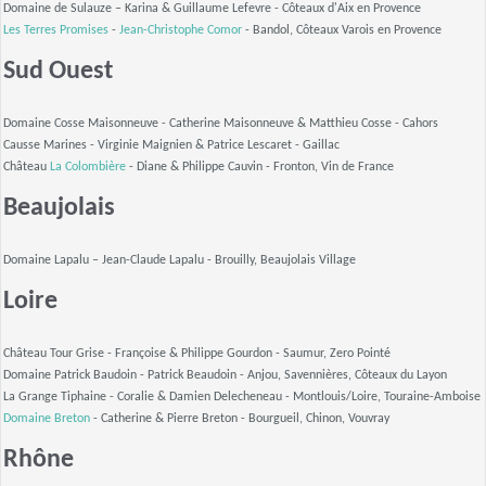
Domaine de Sulauze – Karina & Guillaume Lefevre -
Côteaux d'Aix en Provence
Les Terres Promises
-
Jean-Christophe Comor
-
Bandol, Côteaux Varois en Provence
Sud Ouest
Domaine Cosse Maisonneuve - Catherine Maisonneuve & Matthieu Cosse -
Cahors
Causse Marines - Virginie Maignien & Patrice Lescaret -
Gaillac
Château
La Colombière
- Diane & Philippe Cauvin -
Fronton, Vin de France
Beaujolais
Domaine Lapalu – Jean-Claude Lapalu -
Brouilly, Beaujolais Village
Loire
Château Tour Grise - Françoise & Philippe Gourdon -
Saumur, Zero Pointé
Domaine Patrick Baudoin - Patrick Beaudoin -
Anjou, Savennières, Côteaux du Layon
La Grange Tiphaine - Coralie & Damien Delecheneau -
Montlouis/Loire, Touraine-Amboise
Domaine Breton
- Catherine & Pierre Breton -
Bourgueil, Chinon, Vouvray
Rhône