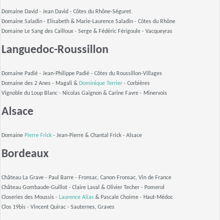
Domaine David - Jean David -
Côtes du Rhône-Séguret
Domaine Saladin - Elisabeth & Marie-Laurence Saladin -
Côtes du Rhône
Domaine Le Sang des Cailloux - Serge & Fédéric Férigoule -
Vacqueyras
Languedoc-Roussillon
Domaine Padié - Jean-Philippe Padié -
Côtes du Roussillon-Villages
Domaine des 2 Anes - Magali &
Dominique Terrier
-
Corbières
Vignoble du Loup Blanc - Nicolas Gaignon & Carine Favre -
Minervois
Alsace
Domaine
Pierre Frick
- Jean-Pierre & Chantal Frick -
Alsace
Bordeaux
Château La Grave - Paul Barre -
Fronsac, Canon-Fronsac, Vin de France
Château Gombaude-Guillot - Claire Laval & Olivier Techer -
Pomerol
Closeries des Moussis -
Laurence Alias
& Pascale Choime -
Haut-Médoc
Clos 19bis - Vincent Quirac -
Sauternes, Graves