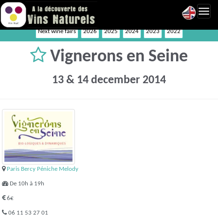
Toggl
navig
Next wine fairs
2026
2025
2024
2023
2022
Vignerons en Seine
13 & 14 december 2014
Paris Bercy Péniche Melody
De 10h à 19h
6€
06 11 53 27 01