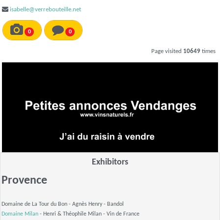
isabelle@verrebouteille.net
0
0
Page visited
10649
times
Exhibitors
Provence
Domaine de La Tour du Bon - Agnès Henry -
Bandol
Domaine Milan
- Henri & Théophile Milan -
Vin de France