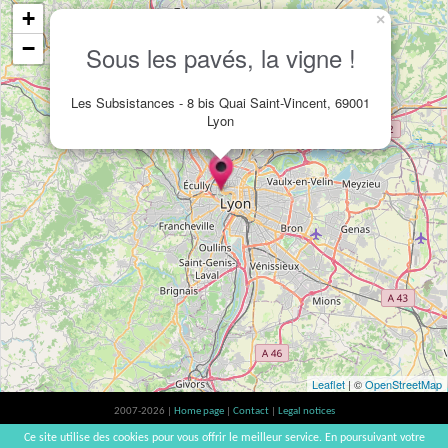
+
×
−
Sous les pavés, la vigne !
Les Subsistances - 8 bis Quai Saint-Vincent, 69001
Lyon
Leaflet
| ©
OpenStreetMap
2007-2026 |
Home page
|
Contact
|
Legal notices
Alcohol abuse is bad for your health, please consume in moderation | vinsnaturels |
Ce site utilise des cookies pour vous offrir le meilleur service. En poursuivant votre