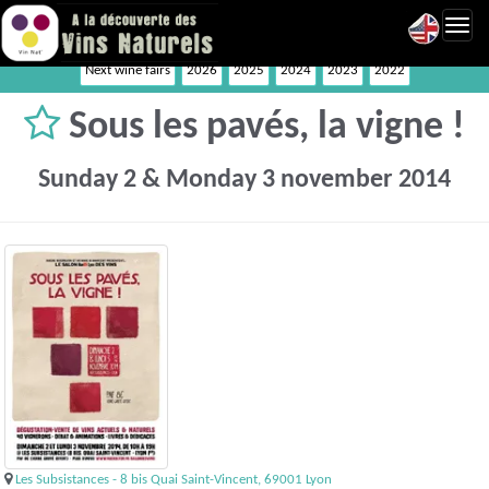
Toggl
navig
Next wine fairs
2026
2025
2024
2023
2022
Sous les pavés, la vigne !
Sunday 2 & Monday 3 november 2014
Les Subsistances - 8 bis Quai Saint-Vincent, 69001 Lyon