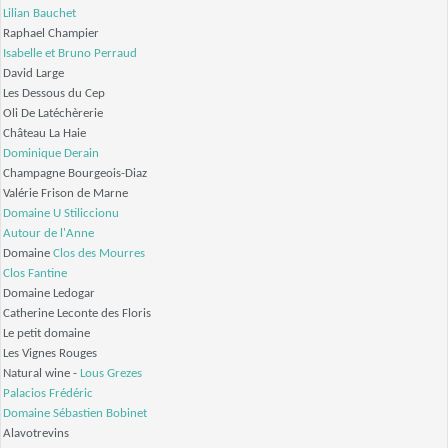
Lilian Bauchet
Raphael Champier
Isabelle et Bruno Perraud
David Large
Les Dessous du Cep
Oli De Latéchèrerie
Château La Haie
Dominique Derain
Champagne Bourgeois-Diaz
Valérie Frison de Marne
Domaine U Stiliccionu
Autour de l'Anne
Domaine
Clos des Mourres
Clos Fantine
Domaine Ledogar
Catherine Leconte des Floris
Le petit domaine
Les Vignes Rouges
Natural wine -
Lous Grezes
Palacios Frédéric
Domaine
Sébastien Bobinet
Alavotrevins