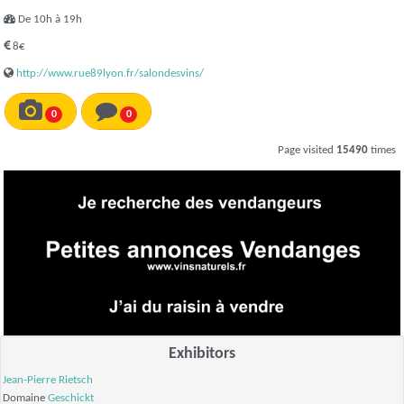
De 10h à 19h
8€
http://www.rue89lyon.fr/salondesvins/
0
0
Page visited
15490
times
Exhibitors
Jean-Pierre Rietsch
Domaine
Geschickt