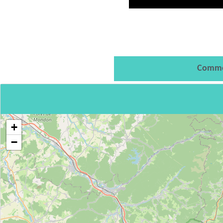
Comme
+
−