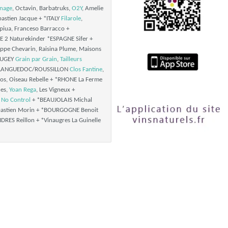
nage
, Octavin, Barbatruks,
O2Y
, Amelie
ebastien Jacque + *ITALY
Filarole
,
piua, Franceso Barracco +
2 Naturekinder *ESPAGNE Sifer +
ippe Chevarin, Raisina Plume, Maisons
BUGEY
Grain par Grain
,
Tailleurs
LANGUEDOC/ROUSSILLON
Clos Fantine
,
ios, Oiseau Rebelle + *RHONE La Ferme
nes,
Yoan Rega
, Les Vigneux +
E
No Control
+ *BEAUJOLAIS Michal
ebastien Morin + *BOURGOGNE Benoit
DRES Reillon + *Vinaugres La Guinelle