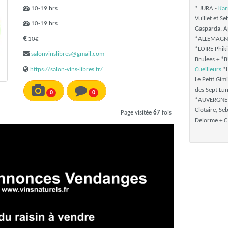
10-19 hrs
* JURA -
Kar
Vuillet et S
10-19 hrs
Gasparda, A
10€
*ALLEMAGNE 
*LOIRE Phik
salonvinslibres@gmail.com
Brulees + *
https://salon-vins-libres.fr/
Cueilleurs
*
Le Petit Gim
des Sept Lu
0
0
*AUVERGN
Clotaire, S
Page visitée
67
fois
Delorme + CI