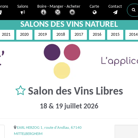
erons
Salons
Boire - Manger - Acheter
Carte
Contact
SALONS DES VINS NATUREL
2021
2020
2019
2018
2017
2016
2015
2014
Salon des Vins Libres
18 & 19 juillet 2026
EARL HERZOG 1, route d'Andlau, 67140
MITTELBERGHEIM