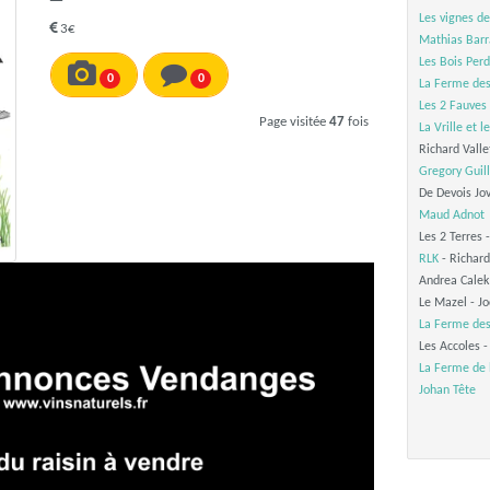
Les vignes d
3€
Mathias Barr
Les Bois Per
0
0
La Ferme de
Les 2 Fauves
Page visitée
47
fois
La Vrille et l
Richard Valle
Gregory Gui
De Devois Jo
Maud Adnot
Les 2 Terres
RLK
- Richard
Andrea Calek
Le Mazel - J
La Ferme de
Les Accoles -
La Ferme de 
Johan Tête