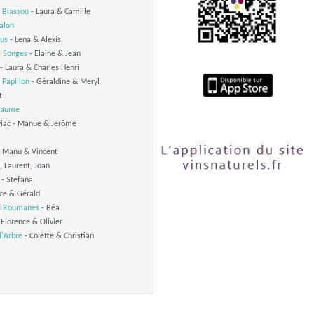
e Biassou
- Laura & Camille
alon
dus
- Lena & Alexis
s Songes
- Elaine & Jean
- Laura & Charles Henri
e Papillon
- Géraldine & Meryl
t
llaume
viac - Manue & Jerôme
 - Manu & Vincent
, Laurent, Joan
 - Stefana
oce & Gérald
s Roumanes
- Béa
 Florence & Olivier
l'Arbre
- Colette & Christian