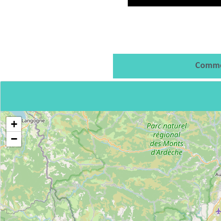
Comme
+
−