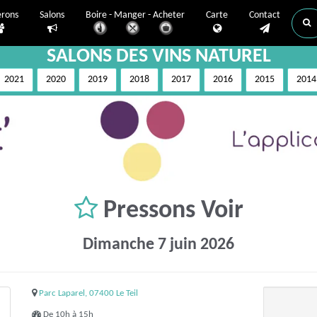
erons
Salons
Boire - Manger - Acheter
Carte
Contact
SALONS DES VINS NATUREL
2021
2020
2019
2018
2017
2016
2015
2014
Pressons Voir
Dimanche 7 juin 2026
Parc Laparel, 07400 Le Teil
De 10h à 15h