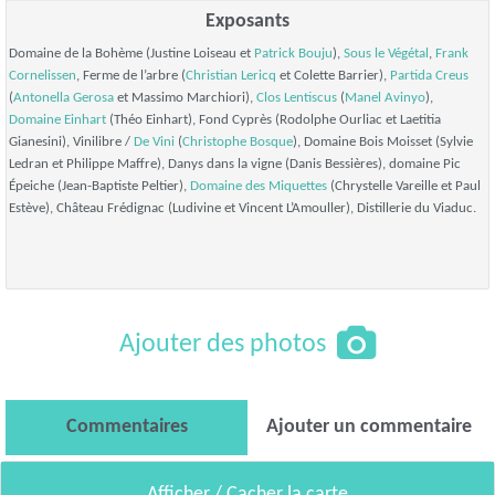
Exposants
Domaine de la Bohème (Justine Loiseau et
Patrick Bouju
),
Sous le Végétal
,
Frank
Cornelissen
, Ferme de l’arbre (
Christian Lericq
et Colette Barrier),
Partida Creus
(
Antonella Gerosa
et Massimo Marchiori),
Clos Lentiscus
(
Manel Avinyo
),
Domaine Einhart
(Théo Einhart), Fond Cyprès (Rodolphe Ourliac et Laetitia
Gianesini), Vinilibre /
De Vini
(
Christophe Bosque
), Domaine Bois Moisset (Sylvie
Ledran et Philippe Maffre), Danys dans la vigne (Danis Bessières), domaine Pic
Épeiche (Jean-Baptiste Peltier),
Domaine des Miquettes
(Chrystelle Vareille et Paul
Estève), Château Frédignac (Ludivine et Vincent L’Amouller), Distillerie du Viaduc.
Ajouter des photos
Commentaires
Ajouter un commentaire
Afficher / Cacher la carte