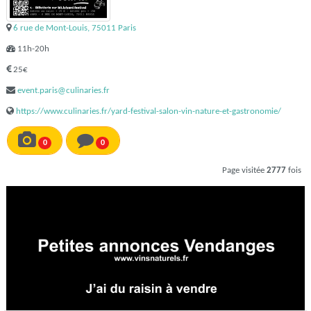
6 rue de Mont-Louis, 75011 Paris
11h-20h
25€
event.paris@culinaries.fr
https://www.culinaries.fr/yard-festival-salon-vin-nature-et-gastronomie/
0
0
Page visitée
2777
fois