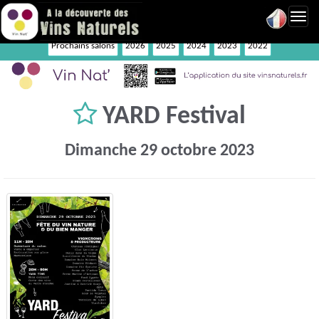
Toggl
navig
Prochains salons
2026
2025
2024
2023
2022
YARD Festival
Dimanche 29 octobre 2023