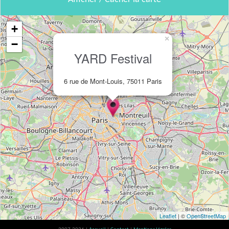
+
×
−
YARD Festival
6 rue de Mont-Louis, 75011 Paris
Leaflet
| ©
OpenStreetMap