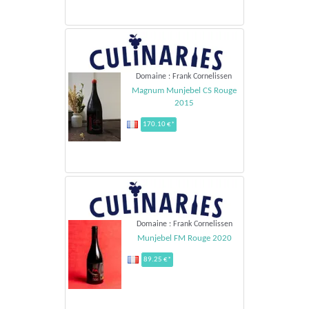
Domaine : Frank Cornelissen
Magnum Munjebel CS Rouge
2015
170.10 €*
Domaine : Frank Cornelissen
Munjebel FM Rouge 2020
89.25 €*