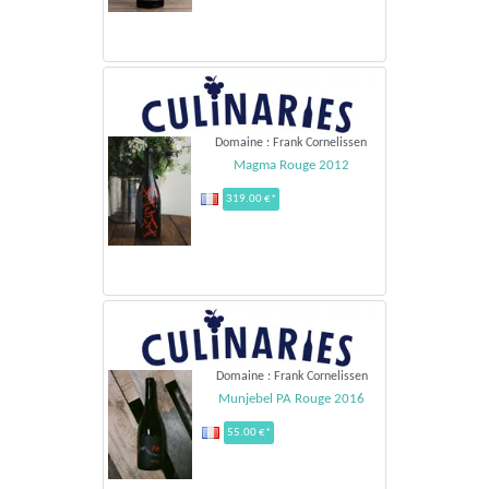
Domaine : Frank Cornelissen
Magma Rouge 2012
319.00 €*
Domaine : Frank Cornelissen
Munjebel PA Rouge 2016
55.00 €*