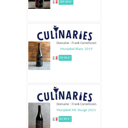
189.00 €*
Domaine : Frank Cornelissen
Munjebel Blanc 2019
39.00 €*
Domaine : Frank Cornelissen
Munjebel MC Rouge 2021
82.80 €*