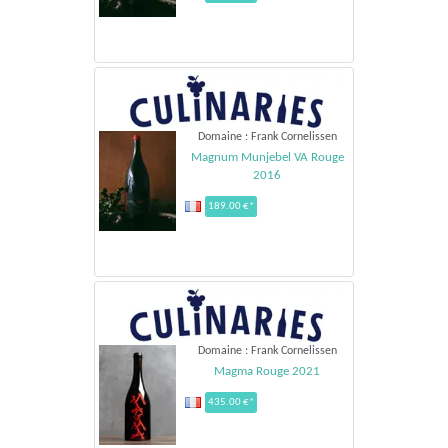
Domaine : Frank Cornelissen
Magnum Munjebel VA Rouge
2016
189.00 €*
Domaine : Frank Cornelissen
Magma Rouge 2021
435.00 €*