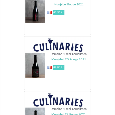
Munjebel Rouge 2021
41.35 €*
Domaine : Frank Cornelissen
Munjebel CD Rouge 2021
82.80 €*
Domaine : Frank Cornelissen
Munjebel CR Rouge 2021