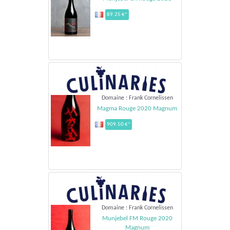
89.25 €*
Domaine : Frank Cornelissen
Magma Rouge 2020 Magnum
909.50 €*
Domaine : Frank Cornelissen
Munjebel FM Rouge 2020
Magnum