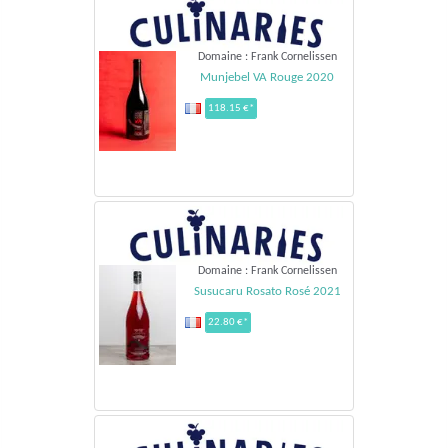
Domaine : Frank Cornelissen
Munjebel VA Rouge 2020
118.15 €*
Domaine : Frank Cornelissen
Susucaru Rosato Rosé 2021
22.80 €*