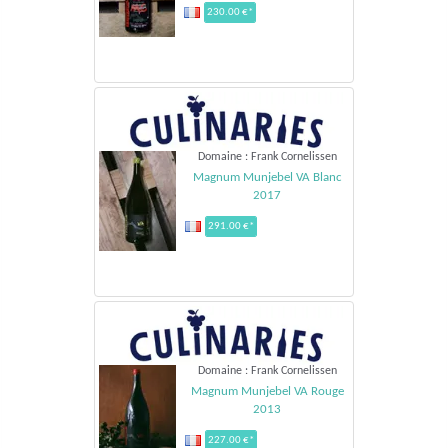
230.00 €*
Domaine : Frank Cornelissen
Magnum Munjebel VA Blanc
2017
291.00 €*
Domaine : Frank Cornelissen
Magnum Munjebel VA Rouge
2013
227.00 €*