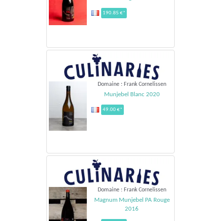
190.85 €*
Domaine : Frank Cornelissen
Munjebel Blanc 2020
49.00 €*
Domaine : Frank Cornelissen
Magnum Munjebel PA Rouge
2016