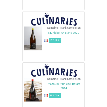
Domaine : Frank Cornelissen
Munjebel VA Blanc 2020
292.00 €*
Domaine : Frank Cornelissen
Magnum Munjebel Rouge
2014
152.00 €*