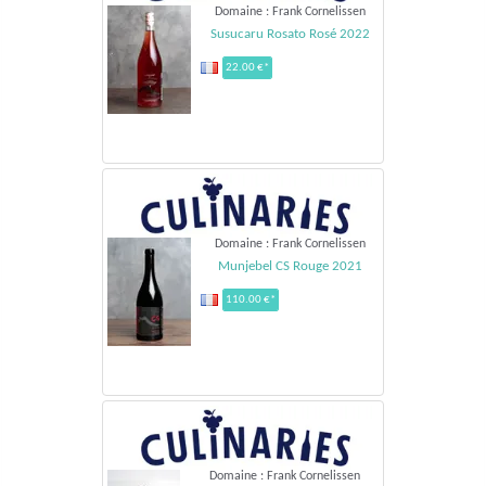
Domaine : Frank Cornelissen
Susucaru Rosato Rosé 2022
22.00 €*
Domaine : Frank Cornelissen
Munjebel CS Rouge 2021
110.00 €*
Domaine : Frank Cornelissen