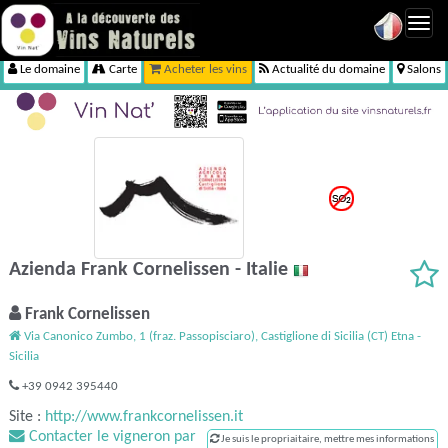
Toggl
navig
Le domaine
Carte
Acheter les vins
Actualité du domaine
Salons
Azienda Frank Cornelissen - Italie
Frank Cornelissen
Via Canonico Zumbo, 1 (fraz. Passopisciaro), Castiglione di Sicilia (CT) Etna -
Sicilia
+39 0942 395440
Site :
http://www.frankcornelissen.it
Contacter le vigneron par
Je suis le propriaitaire, mettre mes informations