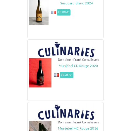
Susucaru Blanc 2024
25.00 €*
Domaine : Frank Cornelissen
Munjebel CD Rouge 2020
89.25 €*
Domaine : Frank Cornelissen
Munjebel MC Rouge 2016