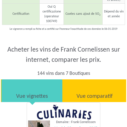
et année)
Oui Q
certificazione
Dépend du vin
Certification
Cuvées sans ajout de SO
2
(operateur
et année
100749)
Le vigneron a rempli sa fiche et a certifié sur l'honneur l'exactitude de ces données le 06-01-2019
Acheter les vins de Frank Cornelissen sur
internet, comparer les prix.
144 vins dans 7 Boutiques
Vue vignettes
Vue comparatif
Domaine : Frank Cornelissen