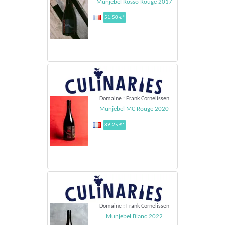
Munjebel Rosso Rouge 2017
51.50 €*
Domaine : Frank Cornelissen
Munjebel MC Rouge 2020
89.25 €*
Domaine : Frank Cornelissen
Munjebel Blanc 2022