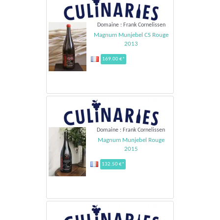
Domaine : Frank Cornelissen
Magnum Munjebel CS Rouge
2013
169.00 €*
Domaine : Frank Cornelissen
Magnum Munjebel Rouge
2015
132.50 €*