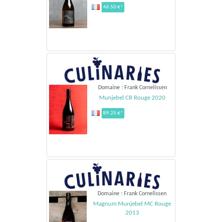
46.50 €*
Domaine : Frank Cornelissen
Munjebel CR Rouge 2020
89.25 €*
Domaine : Frank Cornelissen
Magnum Munjebel MC Rouge
2013