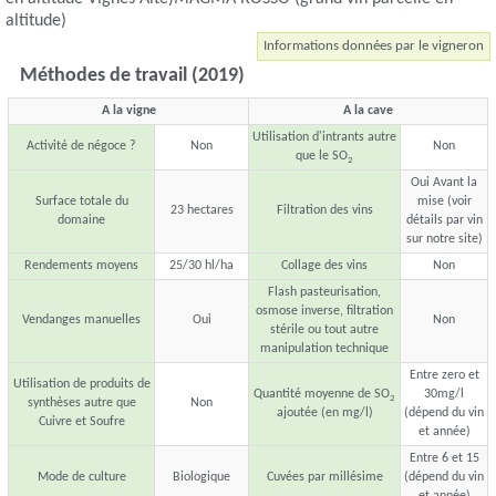
altitude)
Informations données par le vigneron
Méthodes de travail (2019)
A la vigne
A la cave
Utilisation d'intrants autre
Activité de négoce ?
Non
Non
que le SO
2
Oui Avant la
Surface totale du
mise (voir
23 hectares
Filtration des vins
domaine
détails par vin
sur notre site)
Rendements moyens
25/30 hl/ha
Collage des vins
Non
Flash pasteurisation,
osmose inverse, filtration
Vendanges manuelles
Oui
Non
stérile ou tout autre
manipulation technique
Entre zero et
Utilisation de produits de
Quantité moyenne de SO
30mg/l
2
synthèses autre que
Non
ajoutée (en mg/l)
(dépend du vin
Cuivre et Soufre
et année)
Entre 6 et 15
Mode de culture
Biologique
Cuvées par millésime
(dépend du vin