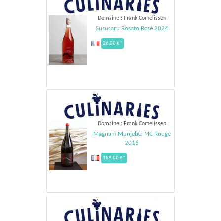
Domaine : Frank Cornelissen
Susucaru Rosato Rosé 2024
26.00 €*
Domaine : Frank Cornelissen
Magnum Munjebel MC Rouge
2016
189.00 €*