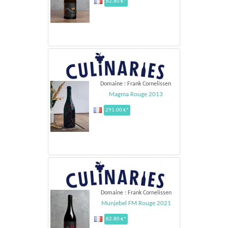
82.80 €*
Domaine : Frank Cornelissen
Magma Rouge 2013
291.00 €*
Domaine : Frank Cornelissen
Munjebel FM Rouge 2021
82.80 €*