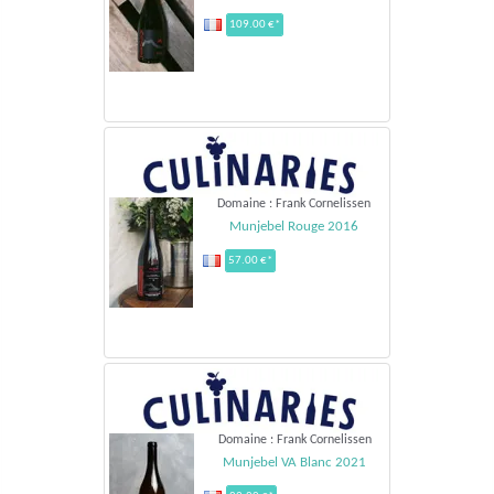
109.00 €*
Domaine : Frank Cornelissen
Munjebel Rouge 2016
57.00 €*
Domaine : Frank Cornelissen
Munjebel VA Blanc 2021