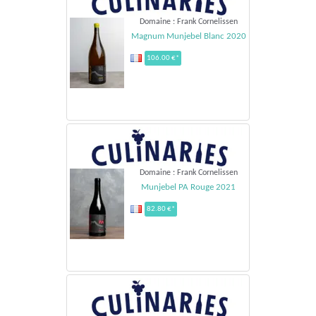
Domaine : Frank Cornelissen
Magnum Munjebel Blanc 2020
106.00 €*
Domaine : Frank Cornelissen
Munjebel PA Rouge 2021
82.80 €*