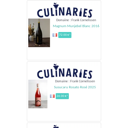
Domaine : Frank Cornelissen
Magnum Munjebel Blanc 2016
72.00 €*
Domaine : Frank Cornelissen
Susucaru Rosato Rosé 2025
26.00 €*