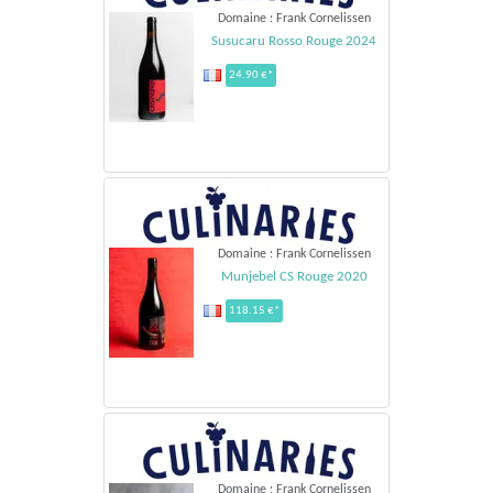
Domaine : Frank Cornelissen
Susucaru Rosso Rouge 2024
24.90 €*
Domaine : Frank Cornelissen
Munjebel CS Rouge 2020
118.15 €*
Domaine : Frank Cornelissen