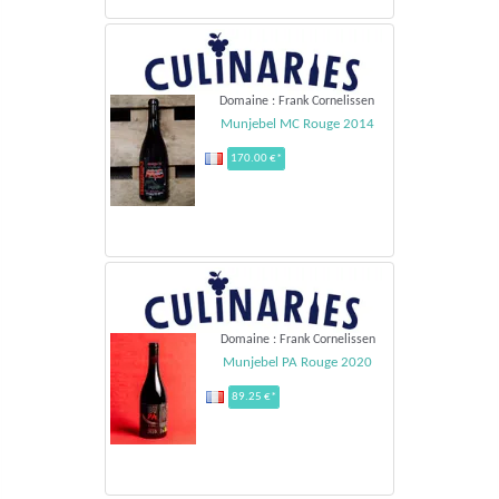
Domaine : Frank Cornelissen
Munjebel MC Rouge 2014
170.00 €*
Domaine : Frank Cornelissen
Munjebel PA Rouge 2020
89.25 €*