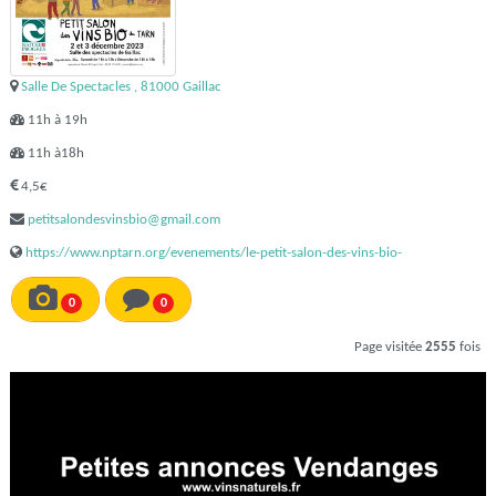
Salle De Spectacles , 81000 Gaillac
11h à 19h
11h à18h
4,5€
petitsalondesvinsbio@gmail.com
https://www.nptarn.org/evenements/le-petit-salon-des-vins-bio-
0
0
Page visitée
2555
fois