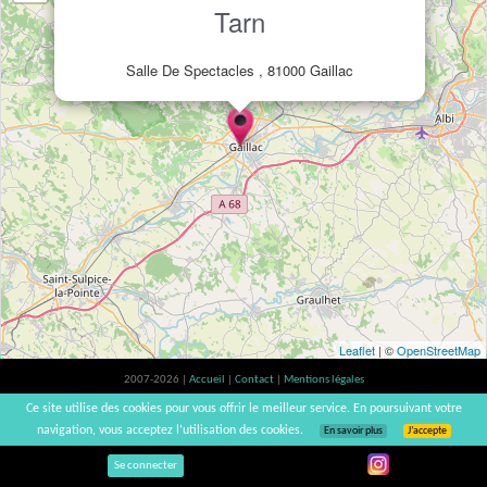
Tarn
Salle De Spectacles , 81000 Gaillac
Leaflet
| ©
OpenStreetMap
2007-2026 |
Accueil
|
Contact
|
Mentions légales
L'abus d'alcool est dangereux pour la santé, à consommer avec modération. |
Ce site utilise des cookies pour vous offrir le meilleur service. En poursuivant votre
vinsnaturels | v3.12
navigation, vous acceptez l’utilisation des cookies.
En savoir plus
J’accepte
Se connecter