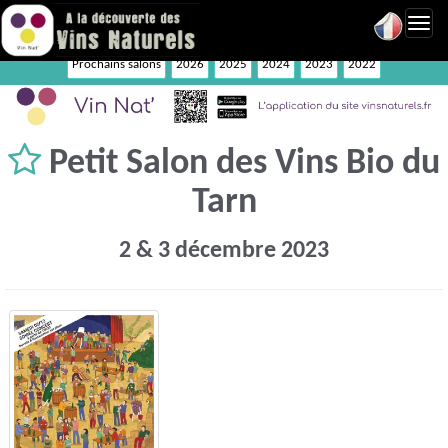
Toggl
navig
Prochains salons
2026
2025
2024
2023
2022
Petit Salon des Vins Bio du
Tarn
2 & 3 décembre 2023