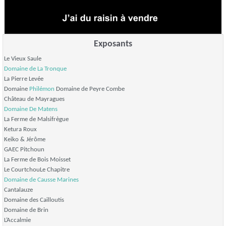
Exposants
Le Vieux Saule
Domaine de La Tronque
La Pierre Levée
Domaine
Philémon
Domaine de Peyre Combe
Château de Mayragues
Domaine De Matens
La Ferme de Malsifrègue
Ketura Roux
Keiko & Jérôme
GAEC Pitchoun
La Ferme de Bois Moisset
Le CourtchouLe Chapitre
Domaine de Causse Marines
Cantalauze
Domaine des Cailloutis
Domaine de Brin
L’Accalmie