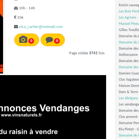
Raisin sauva
10h - 14h
Les Bois Per
10€
Les Agrions
-
Manuel Pine
nico_carlier@hotmail.com
Gilles Troull
Domaine du 
0
0
Domaine du S
Domaine des
Page visitée
3741
fois
Anthocyame 
Domaine des
Domaine des
Damien Guad
Clos Vagabo
Maison Dren
Dom & Terre
Les Abrigans
Les vendang
Domaine des
Clos present
Domaine Perd
Riu Pintat -
Domaine de 