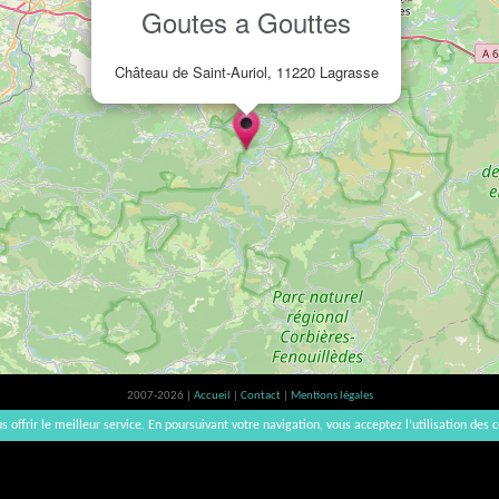
Goutes a Gouttes
Château de Saint-Auriol, 11220 Lagrasse
2007-2026 |
Accueil
|
Contact
|
Mentions légales
L'abus d'alcool est dangereux pour la santé, à consommer avec modération. | vinsnaturels | v3.12
s offrir le meilleur service. En poursuivant votre navigation, vous acceptez l’utilisation des c