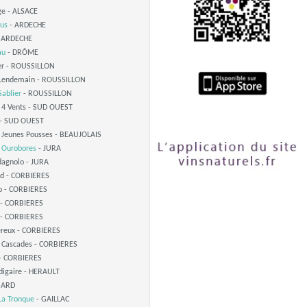
ge - ALSACE
dus
- ARDECHE
 ARDECHE
au
- DRÔME
ier - ROUSSILLON
Lendemain - ROUSSILLON
ablier
- ROUSSILLON
 4 Vents - SUD OUEST
- SUD OUEST
 Jeunes Pousses - BEAUJOLAIS
 Ourobores
- JURA
agnolo - JURA
nd - CORBIERES
o - CORBIERES
 - CORBIERES
- CORBIERES
ereux - CORBIERES
 Cascades - CORBIERES
 - CORBIERES
igaire - HERAULT
 GARD
La Tronque
- GAILLAC