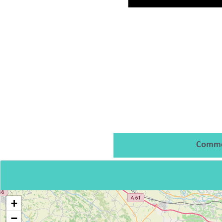
Comme
+
−