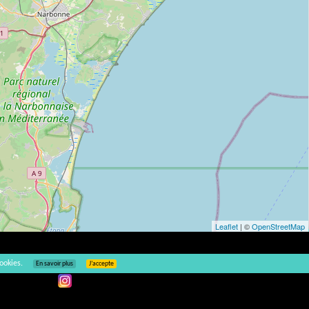
Leaflet
| ©
OpenStreetMap
ookies.
En savoir plus
J’accepte