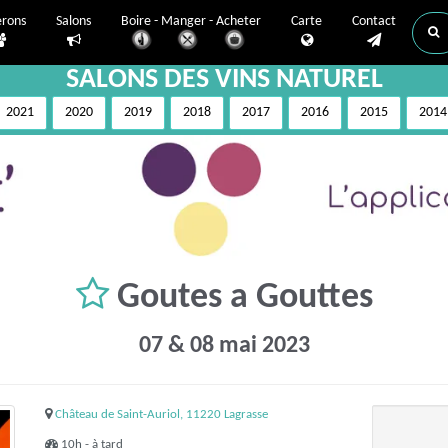
erons
Salons
Boire - Manger - Acheter
Carte
Contact
SALONS DES VINS NATUREL
2021
2020
2019
2018
2017
2016
2015
2014
Goutes a Gouttes
07 & 08 mai 2023
Château de Saint-Auriol, 11220 Lagrasse
10h - à tard