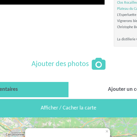
Clos Rocaille
Plateau du C
L’Esperluett
Vignerons bi
Christophe Be
La distilleri
Ajouter des photos
ntaires
Ajouter un 
Afficher / Cacher la carte
×