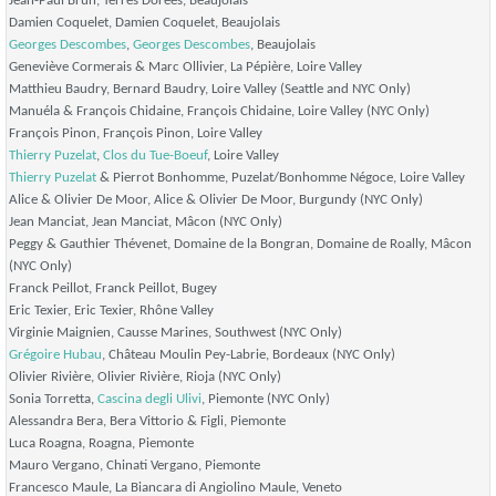
Jean-Paul Brun, Terres Dorées,
Beaujolais
Damien Coquelet, Damien Coquelet,
Beaujolais
Georges Descombes
,
Georges Descombes
,
Beaujolais
Geneviève Cormerais & Marc Ollivier, La Pépière,
Loire Valley
Matthieu Baudry, Bernard Baudry,
Loire Valley (Seattle and NYC Only)
Manuéla & François Chidaine, François Chidaine,
Loire Valley (NYC Only)
François Pinon, François Pinon,
Loire Valley
Thierry Puzelat
,
Clos du Tue-Boeuf
,
Loire Valley
Thierry Puzelat
& Pierrot Bonhomme, Puzelat/Bonhomme Négoce,
Loire Valley
Alice & Olivier De Moor, Alice & Olivier De Moor,
Burgundy (NYC Only)
Jean Manciat, Jean Manciat,
Mâcon (NYC Only)
Peggy & Gauthier Thévenet, Domaine de la Bongran, Domaine de Roally,
Mâcon
(NYC Only)
Franck Peillot, Franck Peillot,
Bugey
Eric Texier, Eric Texier,
Rhône Valley
Virginie Maignien, Causse Marines,
Southwest (NYC Only)
Grégoire Hubau
, Château Moulin Pey-Labrie,
Bordeaux (NYC Only)
Olivier Rivière, Olivier Rivière,
Rioja (NYC Only)
Sonia Torretta,
Cascina degli Ulivi
,
Piemonte (NYC Only)
Alessandra Bera, Bera Vittorio & Figli,
Piemonte
Luca Roagna, Roagna,
Piemonte
Mauro Vergano, Chinati Vergano,
Piemonte
Francesco Maule, La Biancara di Angiolino Maule,
Veneto