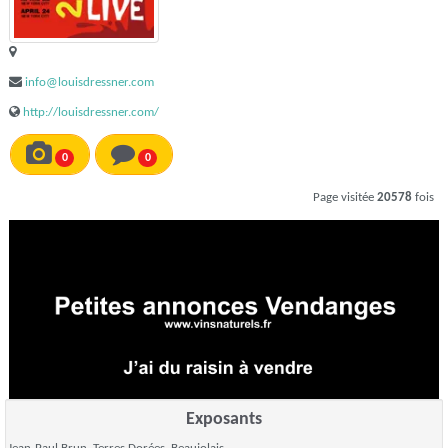
info@louisdressner.com
http://louisdressner.com/
0
0
Page visitée
20578
fois
Exposants