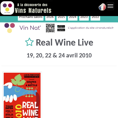
Toggl
navig
Prochains salons
2026
2025
2024
2023
2022
Real Wine Live
19, 20, 22 & 24 avril 2010