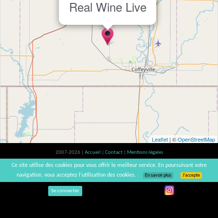
Real Wine Live
Leaflet
| ©
OpenStreetMap
2007-2026 |
Accueil
|
Contact
|
Mentions légales
L'abus d'alcool est dangereux pour la santé, à consommer avec modération. |
Ce site utilise des cookies pour vous offrir le meilleur service. En poursuivant votre
vinsnaturels | v3.12
navigation, vous acceptez l’utilisation des cookies.
En savoir plus
J’accepte
Se connecter