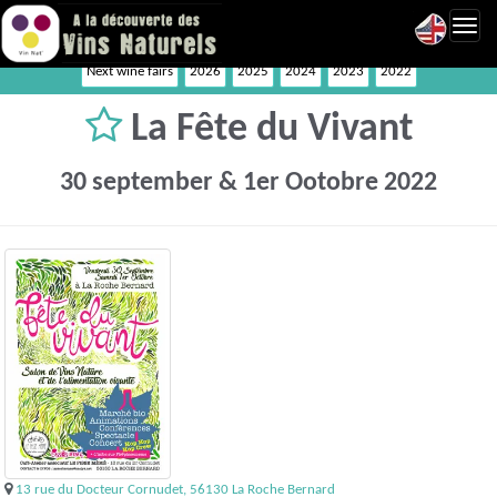
Toggl
navig
Next wine fairs
2026
2025
2024
2023
2022
La Fête du Vivant
30 september & 1er Ootobre 2022
13 rue du Docteur Cornudet, 56130 La Roche Bernard