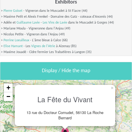
Exhibitors
>
Pierre Goiset
- Vigneron dans le Muscadet à St Fiacre (44)
> Maxime Petit et Alexis Frenkel - Domaine des Gatz - coteaux d'Ancenis (44)
> Adèle et
Guillaume Lavie
-
Les Vins de Lavie
dans le Muscadet à Gorges (44)
> Mariane Moula - Vigneronne dans l'Anjou (49)
> Nicolas Petite - Vigneron dans l'Anjou (49)
>
Perrine Loeuilleux
- L'âme bleue à Calce (66)
>
Elise Hamant
- Les
Vignes de l'Atrie
à Aizenay (85)
> Maxime Jouadé - Cidre fermier Les Trabatières à Langon (35)
Display / Hide the map
+
×
−
La Fête du Vivant
13 rue du Docteur Cornudet, 56130 La Roche
Bernard