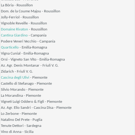
La Bòria
- Roussillon
Dom. de la Coume Majou
- Roussillon
Jolly-Ferriol
- Roussillon
Vignoble Reveille
- Roussillon
Domaine Rivaton
- Roussillon
Cantina Giardino
- Campania
Podere Veneri Vecchio
- Campania
Quarticello
- Emilia-Romagna
Vigna Cunial
- Emilia-Romagna
Orsi - Vigneto San Vito
- Emilia-Romagna
Az. Agr. Denis Montanar
- Friuli V. G.
Zidarich
- Friuli V. G.
Cascina degli Ulivi
- Piemonte
Castello di Stefanago
- Piemonte
Silvio Morando
- Piemonte
La Morandina
- Piemonte
Vigneti Luigi Oddero & Figli
- Piemonte
Az. Agr. Elio Sandri - Cascina Disa
- Piemonte
Lo Zerbone
- Piemonte
Natalino Del Prete
- Puglia
Tenute Dettori
- Sardegna
Vino di Anna
- Sicilia