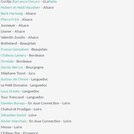
Cortijo
Barranco Oscuro
- Gra
Nada
Hubert et Heidi Hausherr
- Alsace
Beck-Hartweg
- Alsace
Pierre Frick
- Alsace
Josmeyer
- Alsace
Lissner
- Alsace
Valentin Zusslin
- Alsace
Botheland
- Beaujolais
France Gonzalvez
- Beaujolais
Château Lamery
- Bordeaux
Ormiale
- Bordeaux
Sarnin-Berrux
- Bourgogne
Stéphane Tissot
- Jura
Autour de l'Anne
- Languedoc
Le Petit Domaine
- Languedoc
Lous Grezes
- Languedoc
Tour Trencavel
- Languedoc
Damien Bureau
- En Joue Connection
- Loire
Chahut et Prodiges
- Loire
Sébastien David
- Loire
Xavier Marchais
- En Joue Connection
- Loire
Mosse
- Loire
Château Bas
- Provence