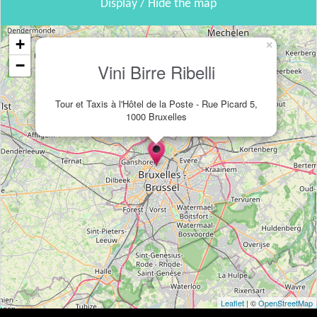
Display / Hide the map
+
×
−
Vini Birre Ribelli
Tour et Taxis à l'Hôtel de la Poste - Rue Picard 5,
1000 Bruxelles
Leaflet
| ©
OpenStreetMap