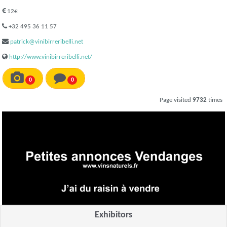
12€
+32 495 36 11 57
patrick@vinibirreribelli.net
http://www.vinibirreribelli.net/
0
0
Page visited
9732
times
Exhibitors