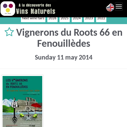
Toggl
navig
Next wine fairs
2026
2025
2024
2023
2022
Vignerons du Roots 66 en
Fenouillèdes
Sunday 11 may 2014