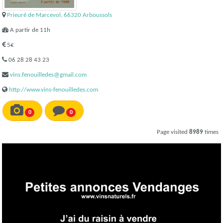
Prieuré de Marcevol, 66320 Arboussols
A partir de 11h
5€
06 28 28 43 23
vins.fenouilledes@gmail.com
http://www.vins-fenouilledes.com
0
0
Page visited
8989
times