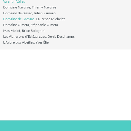
Valentin Valles
Domaine Navarre, Thierry Navarre
Domaine de Gissac, Julien Zamoro
Domaine de Gressac
, Laurence Michelet
Domaine Olmeta, Stéphanie Olmeta
Mas Mellet, Brice Bolognini
Les Vignerons d'Estézargues, Denis Deschamps
L'Arbre aux Abeilles, Yves Élie