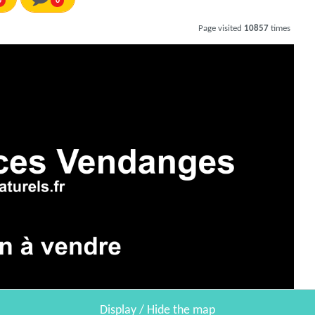
0
0
Page visited
10857
times
Display / Hide the map