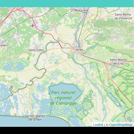
Leaflet
| ©
OpenStreetMap