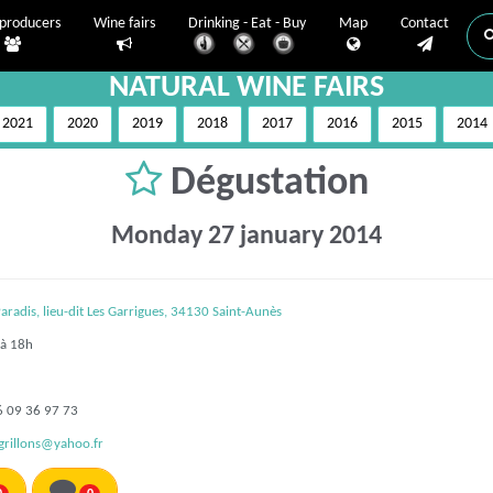
producers
Wine fairs
Drinking - Eat - Buy
Map
Contact
NATURAL WINE FAIRS
2021
2020
2019
2018
2017
2016
2015
2014
Dégustation
Monday 27 january 2014
Paradis, lieu-dit Les Garrigues, 34130 Saint-Aunès
à 18h
6 09 36 97 73
grillons@yahoo.fr