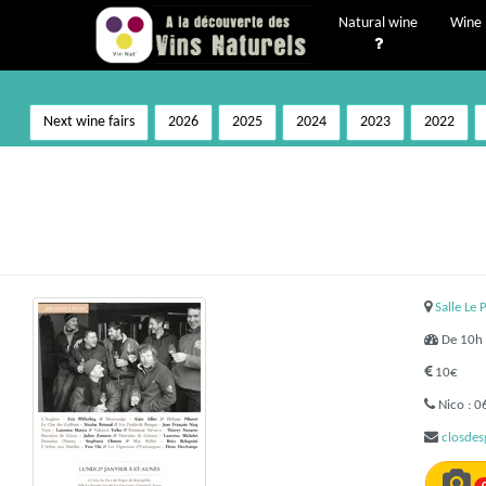
Natural wine
Wine 
Next wine fairs
2026
2025
2024
2023
2022
Salle Le 
De 10h 
10€
Nico : 0
closdes