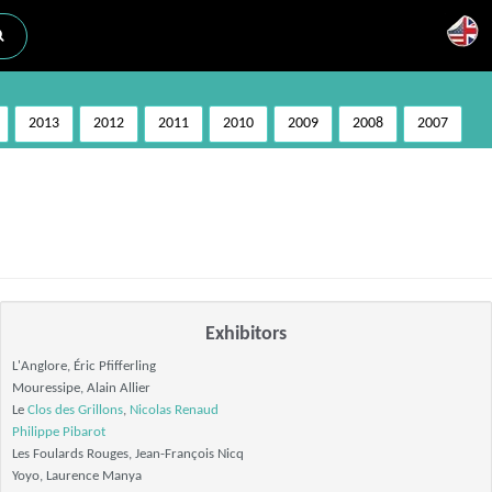
2013
2012
2011
2010
2009
2008
2007
Exhibitors
L'Anglore, Éric Pfifferling
Mouressipe, Alain Allier
Le
Clos des Grillons
,
Nicolas Renaud
Philippe Pibarot
Les Foulards Rouges, Jean-François Nicq
Yoyo, Laurence Manya