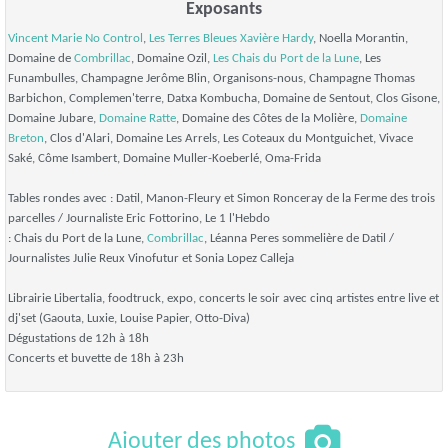
Exposants
Vincent Marie
No Control
,
Les Terres Bleues
Xavière Hardy
, Noella Morantin,
Domaine de
Combrillac
, Domaine Ozil,
Les Chais du Port de la Lune
, Les
Funambulles, Champagne Jerôme Blin, Organisons-nous, Champagne Thomas
Barbichon, Complemen'terre, Datxa Kombucha, Domaine de Sentout, Clos Gisone,
Domaine Jubare,
Domaine Ratte
, Domaine des Côtes de la Molière,
Domaine
Breton
, Clos d'Alari, Domaine Les Arrels, Les Coteaux du Montguichet, Vivace
Saké, Côme Isambert, Domaine Muller-Koeberlé, Oma-Frida
Tables rondes avec : Datil, Manon-Fleury et Simon Ronceray de la Ferme des trois
parcelles / Journaliste Eric Fottorino, Le 1 l'Hebdo
: Chais du Port de la Lune,
Combrillac
, Léanna Peres sommelière de Datil /
Journalistes Julie Reux Vinofutur et Sonia Lopez Calleja
Librairie Libertalia, foodtruck, expo, concerts le soir avec cinq artistes entre live et
dj'set (Gaouta, Luxie, Louise Papier, Otto-Diva)
Dégustations de 12h à 18h
Concerts et buvette de 18h à 23h
Ajouter des photos