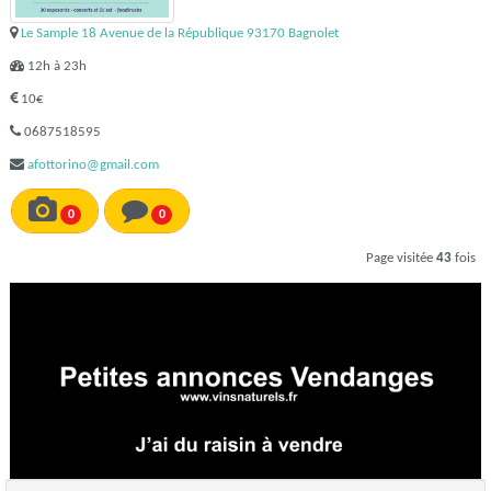
Le Sample 18 Avenue de la République 93170 Bagnolet
12h à 23h
10€
0687518595
afottorino@gmail.com
0
0
Page visitée
43
fois