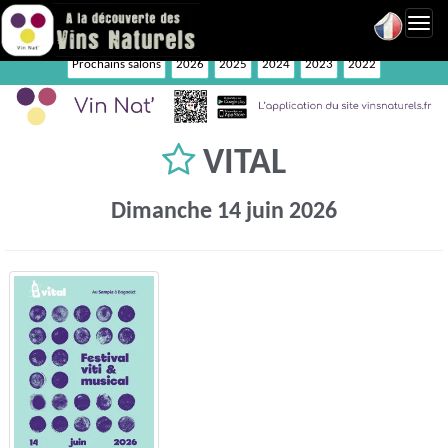
Toggl
navig
Prochains salons
2026
2025
2024
2023
2022
VITAL
Dimanche 14 juin 2026