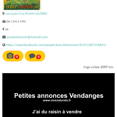
rue Louis Cros 81440 LAUTREC
De 11H à 19H
5€
assolentonnoir@hotmail.com
https://www.facebook.com/people/Asso-LEntonnoir/61551087356892/
0
0
Page visitée
1597
fois