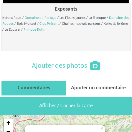
Exposants
Ketura Roux /
Domaine du Partage
/ Les Fleurs jaunes / La Tronque /
Domaine des
Rouges
/ Bois Moisset /
Clos Présent
/ Chai les mauvais garçons / Keiko & Jérôme
/ Le Zaparel /
Philippe Kuhn
Ajouter des photos
Commentaires
Ajouter un commentaire
Afficher / Cacher la carte
+
×
−