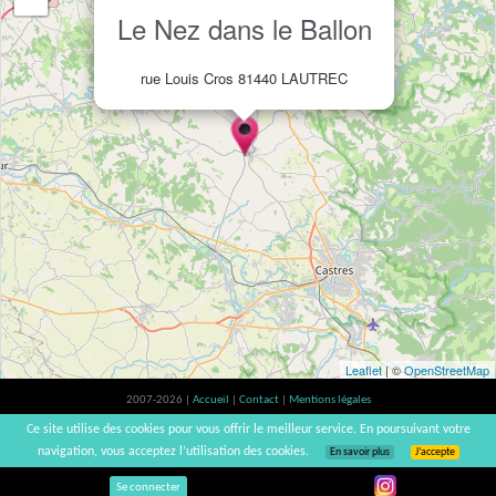
Le Nez dans le Ballon
rue Louis Cros 81440 LAUTREC
Leaflet
| ©
OpenStreetMap
2007-2026 |
Accueil
|
Contact
|
Mentions légales
L'abus d'alcool est dangereux pour la santé, à consommer avec modération. |
Ce site utilise des cookies pour vous offrir le meilleur service. En poursuivant votre
vinsnaturels | v3.12
navigation, vous acceptez l’utilisation des cookies.
En savoir plus
J’accepte
Se connecter