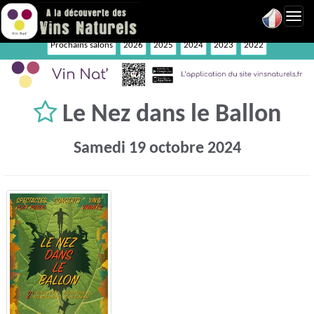
Toggl
navig
Prochains salons
2026
2025
2024
2023
2022
Le Nez dans le Ballon
Samedi 19 octobre 2024