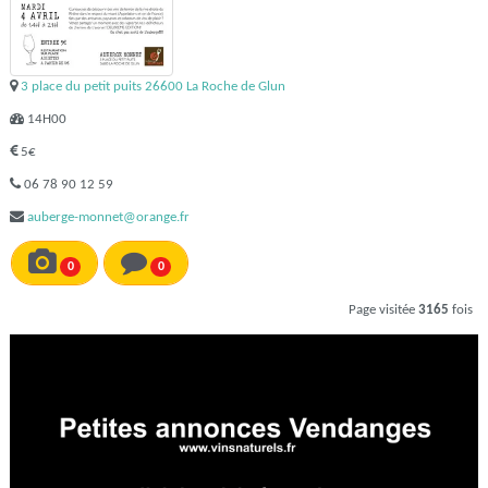
3 place du petit puits 26600 La Roche de Glun
14H00
5€
06 78 90 12 59
auberge-monnet@orange.fr
0
0
Page visitée
3165
fois