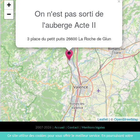
×
+
On n'est pas sorti de
−
l'auberge Acte II
3 place du petit puits 26600 La Roche de Glun
Leaflet
| ©
OpenStreetMap
2007-2026 |
Accueil
|
Contact
|
Mentions légales
L'abus d'alcool est dangereux pour la santé, à consommer avec modération. |
Ce site utilise des cookies pour vous offrir le meilleur service. En poursuivant votre