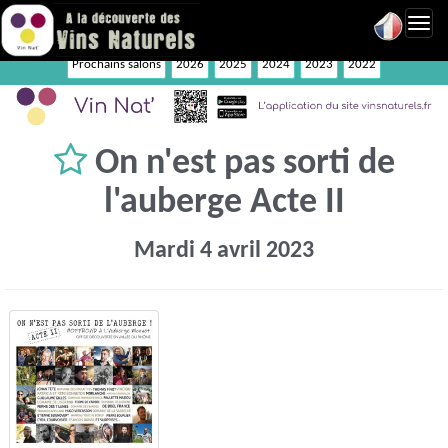
Toggl
navig
Prochains salons
2026
2025
2024
2023
2022
On n'est pas sorti de
l'auberge Acte II
Mardi 4 avril 2023