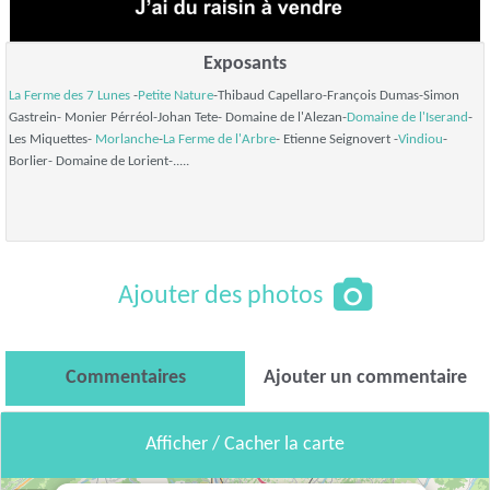
Exposants
La Ferme des 7 Lunes
-
Petite Nature
-Thibaud Capellaro-François Dumas-Simon
Gastrein- Monier Pérréol-Johan Tete- Domaine de l'Alezan-
Domaine de l'Iserand
-
Les Miquettes-
Morlanche
-
La Ferme de l'Arbre
- Etienne Seignovert -
Vindiou
-
Borlier- Domaine de Lorient-.....
Ajouter des photos
Commentaires
Ajouter un commentaire
Afficher / Cacher la carte