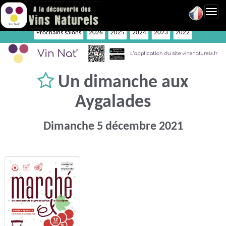
Toggl
navig
Prochains salons
2026
2025
2024
2023
2022
Un dimanche aux
Aygalades
Dimanche 5 décembre 2021