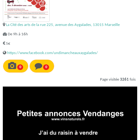
La Cité des arts de la rue 225, avenue des Aygalades, 13015 Marseille
De 9h à 16h
5€
https://www.facebook.com/undimancheauxaygalades/
0
0
Page visitée
3261
fois