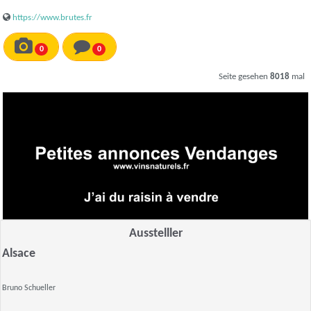
https://www.brutes.fr
0
0
Seite gesehen
8018
mal
Ausstelller
Alsace
Bruno Schueller