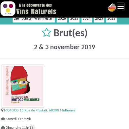
Toggl
navig
Die nächsten Weinmessen
2026
2025
2024
2023
2022
Brut(es)
2 & 3 november 2019
MOTOCO 13 Rue de Pfastatt, 68200 Mulhouse
Samedi 11h/19h
Dimanche 11h/18h