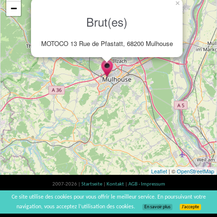
×
−
Brut(es)
MOTOCO 13 Rue de Pfastatt, 68200 Mulhouse
Leaflet
| ©
OpenStreetMap
2007-2026 |
Startseite
|
Kontakt
|
AGB - Impressum
Der Verzehr von Alkohol ist gesundheitsschädlich, Verzehr in Maßen empfohlen |
Ce site utilise des cookies pour vous offrir le meilleur service. En poursuivant votre
vinsnaturels | v3.12
navigation, vous acceptez l’utilisation des cookies.
En savoir plus
J’accepte