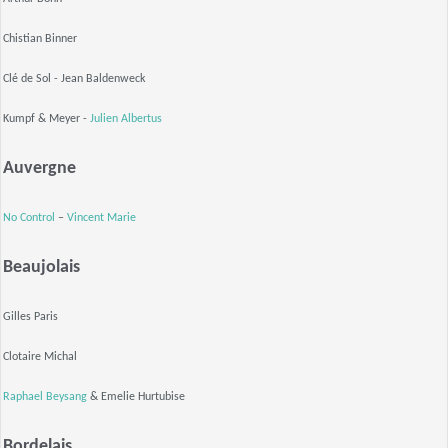
Chistian Binner
Clé de Sol - Jean Baldenweck
Kumpf & Meyer -
Julien Albertus
Auvergne
No Control
–
Vincent Marie
Beaujolais
Gilles Paris
Clotaire Michal
Raphael Beysang
& Emelie Hurtubise
Bordelais