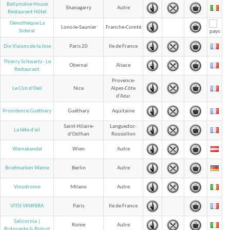
Ballymaloe House
Shanagarry
Autre
Restaurant Hôtel
Oenothèque La
Lons-le-Saunier
Franche-Comté
Sideral
Dix Visions de la Joie
Paris 20
Ile de France
Thierry Schwartz - Le
Obernai
Alsace
Restaurant
Provence-
Le Clin d'Oeil
Nice
Alpes-Côte
d'Azur
Providence Guéthary
Guéthary
Aquitaine
Saint-Hilaire-
Languedoc-
La tête d'ail
d'Ozilhan
Roussillon
Weinskandal
Wien
Autre
Briefmarken Weine
Berlin
Autre
Vinodromo
Milano
Autre
VITIS VINIFERA
Paris
Ile de France
Salicornia |
Rome
Autre
Ristorante & Bistrot