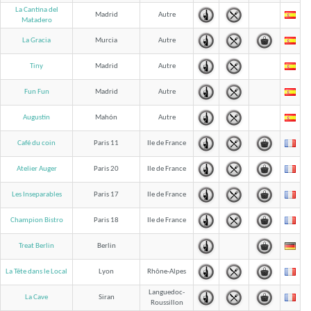
La Cantina del
Madrid
Autre
Matadero
La Gracia
Murcia
Autre
Tiny
Madrid
Autre
Fun Fun
Madrid
Autre
Augustin
Mahón
Autre
Café du coin
Paris 11
Ile de France
Atelier Auger
Paris 20
Ile de France
Les Inseparables
Paris 17
Ile de France
Champion Bistro
Paris 18
Ile de France
Treat Berlin
Berlin
La Tête dans le Local
Lyon
Rhône-Alpes
Languedoc-
La Cave
Siran
Roussillon