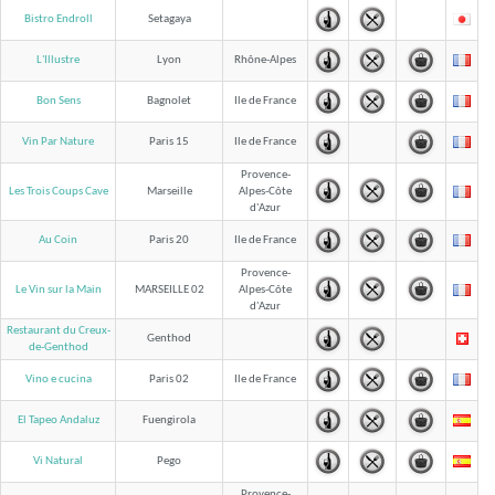
Bistro Endroll
Setagaya
L'Illustre
Lyon
Rhône-Alpes
Bon Sens
Bagnolet
Ile de France
Vin Par Nature
Paris 15
Ile de France
Provence-
Les Trois Coups Cave
Marseille
Alpes-Côte
d'Azur
Au Coin
Paris 20
Ile de France
Provence-
Le Vin sur la Main
MARSEILLE 02
Alpes-Côte
d'Azur
Restaurant du Creux-
Genthod
de-Genthod
Vino e cucina
Paris 02
Ile de France
El Tapeo Andaluz
Fuengirola
Vi Natural
Pego
Provence-