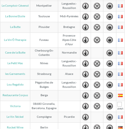
Languedoc-
Le Comptoir Cévenol
Montpellier
Roussillon
La Bonne Etoile
Toulouse
Midi-Pyrénées
La Butte
Plouider
Bretagne
Provence-
La Vin'Ô Therapie
Fuveau
Alpes-Côte
d'Azur
Cherbourg-En-
Cave de la Butte
Normandie
Cotentin
Languedoc-
Le Petit Mas
Nîmes
Roussillon
les Garnements
Strasbourg
Alsace
Pégairolles de
Languedoc-
Lou Regalido
Buèges
Roussillon
Restaurante Corpus
Berga
08680 Gironella,
Victoria
Barcelona, Espagne
Le Vin Telckel
Compiègne
Picardie
Rocket Wine
Berlin