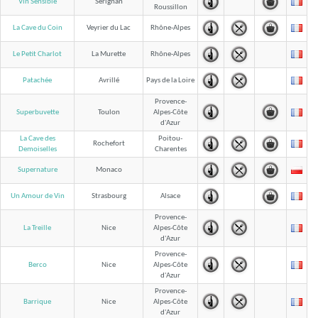
Vin Sensible
Sérignan
Roussillon
La Cave du Coin
Veyrier du Lac
Rhône-Alpes
Le Petit Charlot
La Murette
Rhône-Alpes
Patachée
Avrillé
Pays de la Loire
Provence-
Superbuvette
Toulon
Alpes-Côte
d'Azur
La Cave des
Poitou-
Rochefort
Charentes
Demoiselles
Supernature
Monaco
Un Amour de Vin
Strasbourg
Alsace
Provence-
La Treille
Nice
Alpes-Côte
d'Azur
Provence-
Berco
Nice
Alpes-Côte
d'Azur
Provence-
Barrique
Nice
Alpes-Côte
d'Azur