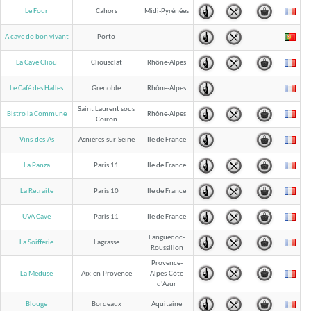
Le Four
Cahors
Midi-Pyrénées
A cave do bon vivant
Porto
La Cave Cliou
Cliousclat
Rhône-Alpes
Le Café des Halles
Grenoble
Rhône-Alpes
Saint Laurent sous
Bistro la Commune
Rhône-Alpes
Coiron
Vins-des-As
Asnières-sur-Seine
Ile de France
La Panza
Paris 11
Ile de France
La Retraite
Paris 10
Ile de France
UVA Cave
Paris 11
Ile de France
Languedoc-
La Soifferie
Lagrasse
Roussillon
Provence-
La Meduse
Aix-en-Provence
Alpes-Côte
d'Azur
Blouge
Bordeaux
Aquitaine