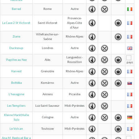
Naturale
Barred
Rome
Autre
Provence-
La Cave 2 St Victoret
Saint-Victoret
Alpes-Côte
d'Azur
Villefranche-sur-
Ziane
Rhône-Alpes
Saône
Ducksoup
Londres
Autre
Languedoc-
Papilles au Nez
Alès
Roussillon
Harvest
Grenoble
Rhône-Alpes
Bottéka
Komárno
Autre
L'hexagone
Amiens
Picardie
Les Templiers
Luz Saint Sauveur
Midi-Pyrénées
Kleine MarktHalle
Cologne
Autre
Sülz
Le Volcan
Toulouse
Midi-Pyrénées
Ana M. Resto et Bar a