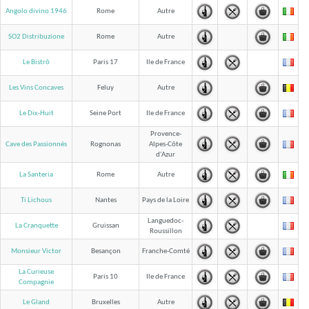
Angolo divino 1946
Rome
Autre
SO2 Distribuzione
Rome
Autre
Le Bistrô
Paris 17
Ile de France
Les Vins Concaves
Feluy
Autre
Le Dix-Huit
Seine Port
Ile de France
Provence-
Cave des Passionnés
Rognonas
Alpes-Côte
d'Azur
La Santeria
Rome
Autre
Ti Lichous
Nantes
Pays de la Loire
Languedoc-
La Cranquette
Gruissan
Roussillon
Monsieur Victor
Besançon
Franche-Comté
La Curieuse
Paris 10
Ile de France
Compagnie
Le Gland
Bruxelles
Autre