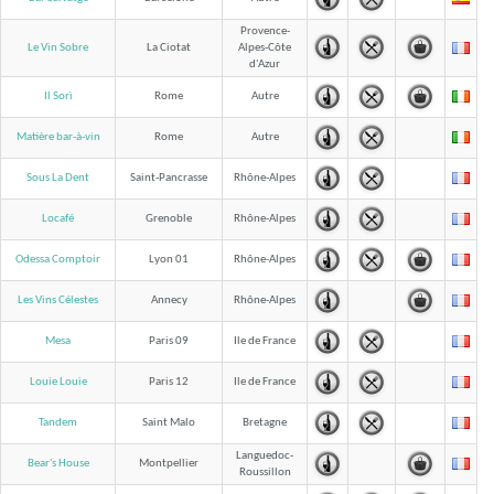
Provence-
Le Vin Sobre
La Ciotat
Alpes-Côte
d'Azur
Il Sorì
Rome
Autre
Matière bar-à-vin
Rome
Autre
Sous La Dent
Saint-Pancrasse
Rhône-Alpes
Locafé
Grenoble
Rhône-Alpes
Odessa Comptoir
Lyon 01
Rhône-Alpes
Les Vins Célestes
Annecy
Rhône-Alpes
Mesa
Paris 09
Ile de France
Louie Louie
Paris 12
Ile de France
Tandem
Saint Malo
Bretagne
Languedoc-
Bear's House
Montpellier
Roussillon