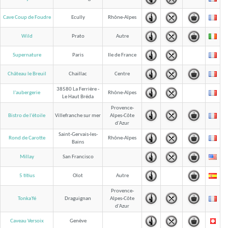
Cave Coup de Foudre
Ecully
Rhône-Alpes
Wild
Prato
Autre
Supernature
Paris
Ile de France
Château le Breuil
Chaillac
Centre
38580 La Ferrière -
l'aubergerie
Rhône-Alpes
Le Haut Bréda
Provence-
Bistro de l'étoile
Villefranche sur mer
Alpes-Côte
d'Azur
Saint-Gervais-les-
Rond de Carotte
Rhône-Alpes
Bains
Millay
San Francisco
5 titius
Olot
Autre
Provence-
Tonka'fé
Draguignan
Alpes-Côte
d'Azur
Caveau Versoix
Genève