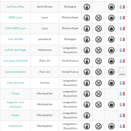
Le Piano Bleu
Saint-Brieuc
Bretagne
YARD Lyon
Lyon
Rhône-Alpes
Little YARD Lyon
Lyon
Rhône-Alpes
Jour de fête
plouescat
Bretagne
Languedoc-
La Part de l'Ange
Narbonne
Roussillon
Le Canon d'Achille
Paris 19
Ile de France
Cave de Chaillot
Paris 16
Ile de France
Languedoc-
Clair de Lune
Carnon
Roussillon
Languedoc-
Times
Montpellier
Roussillon
Augusta, vins
Languedoc-
Montpellier
Roussillon
d'auteurs
Languedoc-
Panka
Montpellier
Roussillon
Languedoc-
Chez Pinot
Montpellier
Roussillon