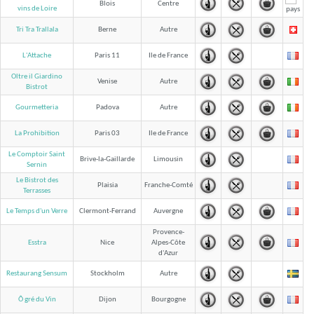
Blois
Centre
vins de Loire
Tri Tra Trallala
Berne
Autre
L'Attache
Paris 11
Ile de France
Oltre il Giardino
Venise
Autre
Bistrot
Gourmetteria
Padova
Autre
La Prohibition
Paris 03
Ile de France
Le Comptoir Saint
Brive-la-Gaillarde
Limousin
Sernin
Le Bistrot des
Plaisia
Franche-Comté
Terrasses
Le Temps d'un Verre
Clermont-Ferrand
Auvergne
Provence-
Esstra
Nice
Alpes-Côte
d'Azur
Restaurang Sensum
Stockholm
Autre
Ô gré du Vin
Dijon
Bourgogne