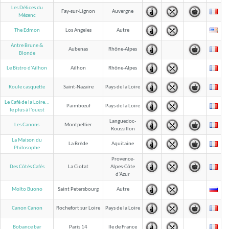
Les Délices du
Fay-sur-Lignon
Auvergne
Mézenc
The Edmon
Los Angeles
Autre
Antre Brune &
Aubenas
Rhône-Alpes
Blonde
Le Bistro d'Ailhon
Ailhon
Rhône-Alpes
Roule casquette
Saint-Nazaire
Pays de la Loire
Le Café de la Loire...
Paimbœuf
Pays de la Loire
le plus à l'ouest
Languedoc-
Les Canons
Montpellier
Roussillon
La Maison du
La Brède
Aquitaine
Philosophe
Provence-
Des Côtés Cafés
La Ciotat
Alpes-Côte
d'Azur
Molto Buono
Saint Petersbourg
Autre
Canon Canon
Rochefort sur Loire
Pays de la Loire
Bobance bar
Paris 14
Ile de France