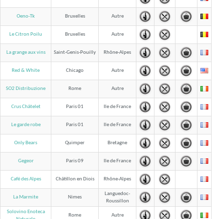
Oeno-Tk
Bruxelles
Autre
Le Citron Poilu
Bruxelles
Autre
La grange aux vins
Saint-Genis-Pouilly
Rhône-Alpes
Red & White
Chicago
Autre
SO2 Distribuzione
Rome
Autre
Crus Châtelet
Paris 01
Ile de France
Le garde robe
Paris 01
Ile de France
Only Bears
Quimper
Bretagne
Gegeor
Paris 09
Ile de France
Café des Alpes
Châtillon en Diois
Rhône-Alpes
Languedoc-
La Marmite
Nimes
Roussillon
Solovino Enoteca
Rome
Autre