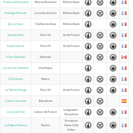
Pizzeria la Romaine
Alba-la-Romaine
Rhône-Alpes
Auberge Monnet
La roche de Glun
Rhône-Alpes
Epi-curieux
Challes-les-Eaux
Rhône-Alpes
Viande John
Paris 10
Ile de France
Supernaturel
Paris 09
Ile de France
O'Dac Eastman
Eastman
La cave de Célestine
Chantepie
L'Echanson
Nancy
Le Tablier Rouge
Paris 20
Ile de France
Cresta Colorada
Barcelone
Languedoc-
Le Coq à l'Ane
Latour de France
Roussillon
Provence-
La Dégust Nature
Toulon
Alpes-Côte
d'Azur