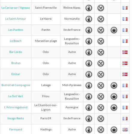
La Cerise sur l'Agneau
Saint-Pierreville
Rhône-Alpes
Le Saint-Amour
Le Havre
Normandie
Les Pantins
Pantin
Ile de France
Languedoc-
Le Beach
Marseillan plage
Roussillon
Bar Lardo
Oslo
Autre
Brutus
Oslo
Autre
Einbar
Oslo
Autre
Bistrot et Compagnie
Labège
Midi-Pyrénées
Languedoc-
Le Toit Vert
Fitou
Roussillon
Le Chambon-sur-
L'Arbre vagabond
Auvergne
Lignon
Imago Resto
Paris 09
Ile de France
Farmyard
Hastings
Autre