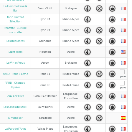
La Flemme Cave &
Saint-Nolff
Bretagne
Bar
John Euvrard
Lyon 01
Rhône-Alpes
Sélection
Mazette - Cuisine
Lyon 01
Rhône-Alpes
naturelle
Les Rutilantes
Grenoble
Rhône-Alpes
Light Years
Houston
Autre
Le Vin et Vous
Auray
Bretagne
YARD - Paris 11ème
Paris 11
Ile de France
YARD - Champs-
Paris 08
Ile de France
Elysées
Languedoc-
Aux Caz'Elles
Cazouls-d'Hérault
Roussillon
Les Caves du soleil
Saint Denis
Autre
El Windsor
Saragosse
Autre
Languedoc-
La Part de l'Ange
Valras-Plage
Roussillon