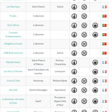
La Fabrique
Saint-Denis
Autre
Prado
Lisbonne
Holy Wine
Lisbonne
Comida
Lisbonne
Independente
Neighbourhood
Lisbonne
VDB Bistronomie
Lisbonne
Autre
Saint-Pierre
Poitou-
Marée Haute
d'Oléron
Charentes
Saint Pantaléon de
Les Vins d'Olivier
Limousin
Larche
Juste à Côté
Annonay
Rhône-Alpes
Harvest
Soorts-Hossegor
Aquitaine
Provence-
Le Bonheur est dans
Sault
Alpes-Côte
le Chai
d'Azur