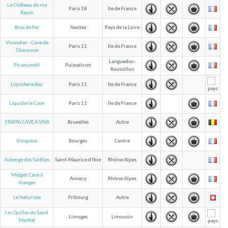
Le Château de ma
Paris 18
Ile de France
Reum
Bras de Fer
Nantes
Pays de la Loire
Vivandier - Cave de
Paris 11
Ile de France
Charonne
Languedoc-
Picamandil
Puissalicon
Roussillon
Liquiderie Bar
Paris 11
Ile de France
Liquiderie Cave
Paris 11
Ile de France
STAPPA CAVE À VINS
Bruxelles
Autre
Vinapava
Bourges
Centre
Auberge des Salèlles
Saint-Maurice d'Ibie
Rhône-Alpes
Midget Cave à
Annecy
Rhône-Alpes
manger
Le Naturiste
Fribourg
Autre
Les Quilles de Saint
Limoges
Limousin
Martial