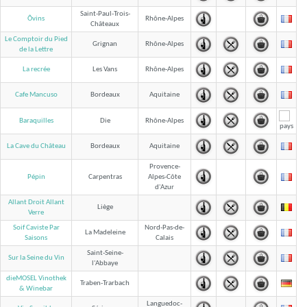
Saint-Paul-Trois-
Ôvins
Rhône-Alpes
Châteaux
Le Comptoir du Pied
Grignan
Rhône-Alpes
de la Lettre
La recrée
Les Vans
Rhône-Alpes
Cafe Mancuso
Bordeaux
Aquitaine
Baraquilles
Die
Rhône-Alpes
La Cave du Château
Bordeaux
Aquitaine
Provence-
Pépin
Carpentras
Alpes-Côte
d'Azur
Allant Droit Allant
Liège
Verre
Soif Caviste Par
Nord-Pas-de-
La Madeleine
Calais
Saisons
Saint-Seine-
Sur la Seine du Vin
l'Abbaye
dieMOSEL Vinothek
Traben-Trarbach
& Winebar
Languedoc-