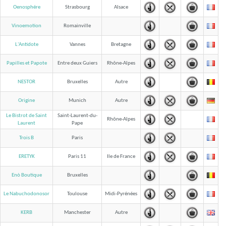
Oenosphére
Strasbourg
Alsace
Vinoemotion
Romainville
L'Antidote
Vannes
Bretagne
Papilles et Papote
Entre deux Guiers
Rhône-Alpes
NESTOR
Bruxelles
Autre
Origine
Munich
Autre
Le Bistrot de Saint
Saint-Laurent-du-
Rhône-Alpes
Pape
Laurent
Trois B
Paris
ERETYK
Paris 11
Ile de France
Enò Boutique
Bruxelles
Le Nabuchodonosor
Toulouse
Midi-Pyrénées
KERB
Manchester
Autre