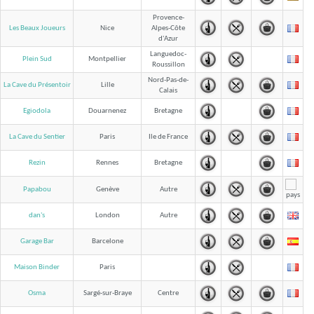
Provence-
Les Beaux Joueurs
Nice
Alpes-Côte
d'Azur
Languedoc-
Plein Sud
Montpellier
Roussillon
Nord-Pas-de-
La Cave du Présentoir
Lille
Calais
Egiodola
Douarnenez
Bretagne
La Cave du Sentier
Paris
Ile de France
Rezin
Rennes
Bretagne
Papabou
Genève
Autre
dan's
London
Autre
Garage Bar
Barcelone
Maison Binder
Paris
Osma
Sargé-sur-Braye
Centre