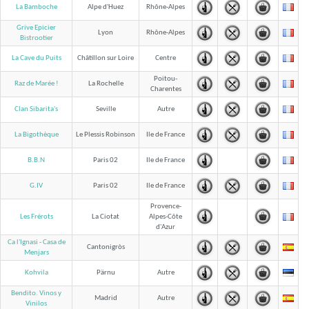
La Bamboche
Alpe d'Huez
Rhône-Alpes
Grive Epicier
Lyon
Rhône-Alpes
Bistrootier
La Cave du Puits
Châtillon sur Loire
Centre
Poitou-
Raz de Marée !
La Rochelle
Charentes
Clan Sibarita's
Seville
Autre
La Bigothèque
Le Plessis Robinson
Ile de France
B.B.N
Paris 02
Ile de France
G.IV
Paris 02
Ile de France
Provence-
Les Frérots
La Ciotat
Alpes-Côte
d'Azur
Ca l'Ignasi - Casa de
Cantonigròs
Menjars
Kohvila
Pärnu
Autre
Bendito. Vinos y
Madrid
Autre
Vinilos