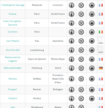
L'Auberge du Sauvage
Rempnat
Limousin
Ovanac
Paris
Ile de France
Cave L'Incognito -
Paris
Ile de France
Epicerie
Convinci
Vinci
Les 4 Pépins
Pau
Aquitaine
Vins Fins Sarl
Luxembourg
Restaurant les
Tupin-et-Semons
Rhône-Alpes
Gagères
Naturweinladen
Hamburg
Autre
Provence-
Mordus
Antibes
Alpes-Côte
d'Azur
Fougue!
Rennes
Bretagne
Galopin
Annecy
Jaja
Strasbourg
Alsace