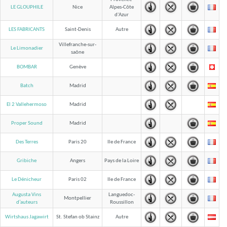
LE GLOUPHILE
Nice
Alpes-Côte
d'Azur
LES FABRICANTS
Saint-Denis
Autre
Villefranche-sur-
Le Limonadier
saône
BOMBAR
Genève
Batch
Madrid
El 2 Vallehermoso
Madrid
Proper Sound
Madrid
Des Terres
Paris 20
Ile de France
Gribiche
Angers
Pays de la Loire
Le Dénicheur
Paris 02
Ile de France
Augusta Vins
Languedoc-
Montpellier
Roussillon
d’auteurs
Wirtshaus Jagawirt
St. Stefan ob Stainz
Autre