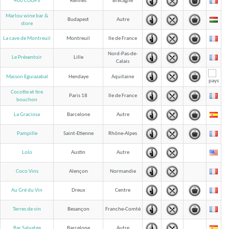
400 COUPS
Rennes
Bretagne
Marlou wine bar &
Budapest
Autre
store
La cave de Montreuil
Montreuil
Ile de France
Nord-Pas-de-
Le Présentoir
Lille
Calais
Maison Eguiazabal
Hendaye
Aquitaine
Cocotte et tire
Paris 18
Ile de France
bouchon
La Graciosa
Barcelone
Autre
Pampille
Saint-Etienne
Rhône-Alpes
Lolo
Austin
Autre
Coco Vins
Alençon
Normandie
Au Gré du Vin
Dreux
Centre
Terres de vin
Besançon
Franche-Comté
Bar Salvatge
Barcelone
Autre