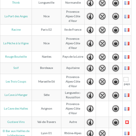
Think
Longueville
Normandie
Provence-
La Part des Anges
Nice
Alpes-Côte
d'Azur
Racine
Paris 02
Ile de France
Provence-
La Pêche à la Vigne
Nice
Alpes-Côte
d'Azur
Rouge Bouteille
Nantes
Pays de la Loire
Soif
Bordeaux
Aquitaine
Provence-
Les Trois Coups
Marseille 06
Alpes-Côte
d'Azur
Languedoc-
La Cave à Manger
Sète
Roussillon
Provence-
La Cave des Halles
Avignon
Alpes-Côte
d'Azur
Gustave Vins
Val-de-Travers
Autre
El Bar aux Hallles de
Lyon 01
Rhône-Alpes
la Martiniere