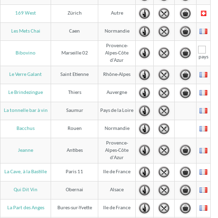
169 West
Zürich
Autre
Les Mets Chai
Caen
Normandie
Provence-
Bibovino
Marseille 02
Alpes-Côte
d'Azur
Le Verre Galant
Saint Etienne
Rhône-Alpes
Le Brindezingue
Thiers
Auvergne
La tonnelle bar à vin
Saumur
Pays de la Loire
Bacchus
Rouen
Normandie
Provence-
Jeanne
Antibes
Alpes-Côte
d'Azur
La Cave, à la Bastille
Paris 11
Ile de France
Qui Dit Vin
Obernai
Alsace
La Part des Anges
Bures-sur-Yvette
Ile de France