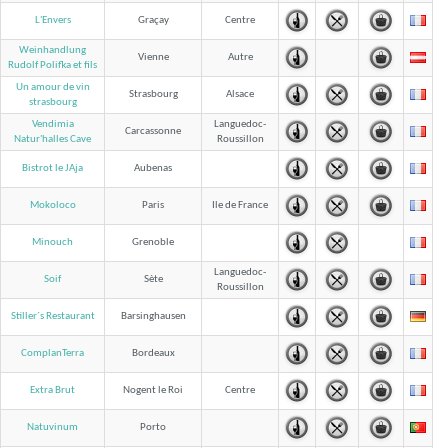
L'Envers
Graçay
Centre
Weinhandlung
Vienne
Autre
Rudolf Polifka et fils
Un amour de vin
Strasbourg
Alsace
strasbourg
Vendimia
Languedoc-
Carcassonne
Roussillon
Natur'halles Cave
Bistrot le JAja
Aubenas
Mokoloco
Paris
Ile de France
Minouch
Grenoble
Languedoc-
Soif
Sète
Roussillon
Stiller´s Restaurant
Barsinghausen
ComplanTerra
Bordeaux
Extra Brut
Nogent le Roi
Centre
Natuvinum
Porto