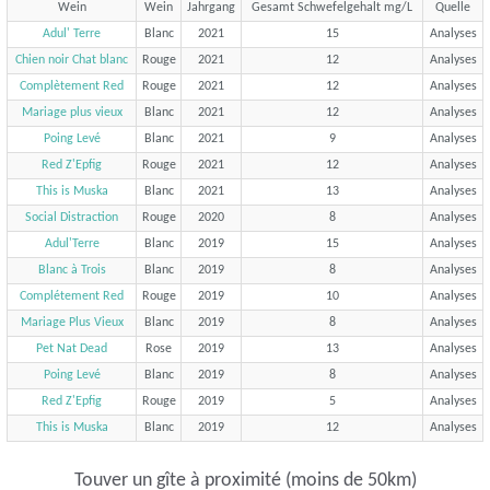
Wein
Wein
Jahrgang
Gesamt Schwefelgehalt mg/L
Quelle
Adul' Terre
Blanc
2021
15
Analyses
Chien noir Chat blanc
Rouge
2021
12
Analyses
Complètement Red
Rouge
2021
12
Analyses
Mariage plus vieux
Blanc
2021
12
Analyses
Poing Levé
Blanc
2021
9
Analyses
Red Z'Epfig
Rouge
2021
12
Analyses
This is Muska
Blanc
2021
13
Analyses
Social Distraction
Rouge
2020
8
Analyses
Adul'Terre
Blanc
2019
15
Analyses
Blanc à Trois
Blanc
2019
8
Analyses
Complétement Red
Rouge
2019
10
Analyses
Mariage Plus Vieux
Blanc
2019
8
Analyses
Pet Nat Dead
Rose
2019
13
Analyses
Poing Levé
Blanc
2019
8
Analyses
Red Z'Epfig
Rouge
2019
5
Analyses
This is Muska
Blanc
2019
12
Analyses
Touver un gîte à proximité (moins de 50km)