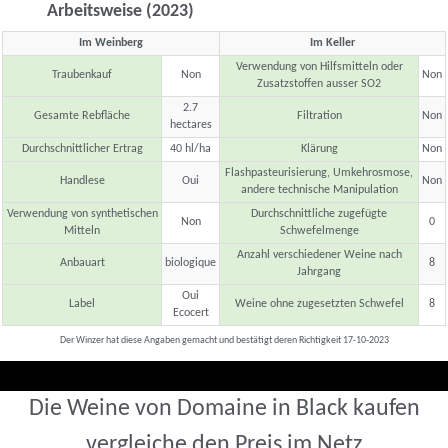
Arbeitsweise (2023)
Im Weinberg
Im Keller
Verwendung von Hilfsmitteln oder
Traubenkauf
Non
Non
Zusatzstoffen ausser SO2
2.7
Gesamte Rebfläche
Filtration
Non
hectares
Durchschnittlicher Ertrag
40 hl/ha
Klärung
Non
Flashpasteurisierung, Umkehrosmose,
Handlese
Oui
Non
andere technische Manipulation
Verwendung von synthetischen
Durchschnittliche zugefügte
Non
0
Mitteln
Schwefelmenge
Anzahl verschiedener Weine nach
Anbauart
biologique
8
Jahrgang
Oui
Label
Weine ohne zugesetzten Schwefel
8
Ecocert
Der Winzer hat diese Angaben gemacht und bestätigt deren Richtigkeit 17-10-2023
Die Weine von Domaine in Black kaufen
vergleiche den Preis im Netz