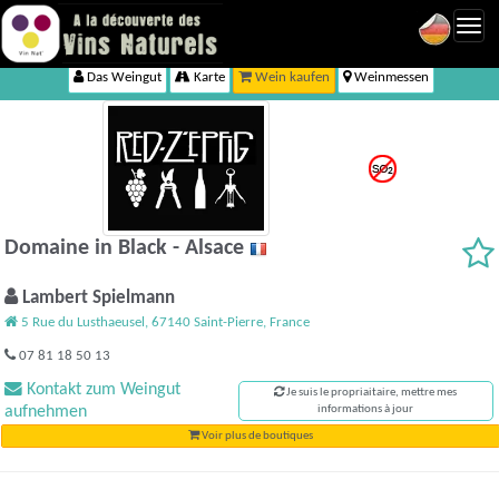
Toggl
navig
Das Weingut
Karte
Wein kaufen
Weinmessen
Domaine in Black - Alsace
Lambert Spielmann
5 Rue du Lusthaeusel, 67140 Saint-Pierre, France
07 81 18 50 13
Kontakt zum Weingut
Je suis le propriaitaire, mettre mes
aufnehmen
informations à jour
Voir plus de boutiques