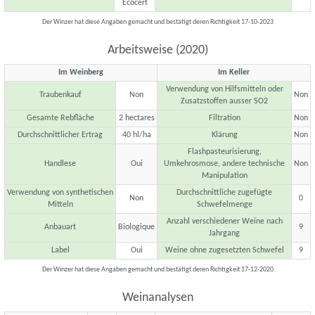
Ecocert
Der Winzer hat diese Angaben gemacht und bestätigt deren Richtigkeit 17-10-2023
Arbeitsweise (2020)
Im Weinberg
Im Keller
Verwendung von Hilfsmitteln oder
Traubenkauf
Non
Non
Zusatzstoffen ausser SO2
Gesamte Rebfläche
2 hectares
Filtration
Non
Durchschnittlicher Ertrag
40 hl/ha
Klärung
Non
Flashpasteurisierung,
Handlese
Oui
Umkehrosmose, andere technische
Non
Manipulation
Verwendung von synthetischen
Durchschnittliche zugefügte
Non
0
Mitteln
Schwefelmenge
Anzahl verschiedener Weine nach
Anbauart
Biologique
9
Jahrgang
Label
Oui
Weine ohne zugesetzten Schwefel
9
Der Winzer hat diese Angaben gemacht und bestätigt deren Richtigkeit 17-12-2020
Weinanalysen