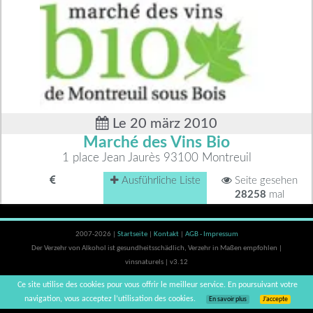
Le 20 märz 2010
Marché des Vins Bio
1 place Jean Jaurès 93100 Montreuil
Ausführliche Liste
Seite gesehen
28258
mal
2007-2026 |
Startseite
|
Kontakt
|
AGB - Impressum
Der Verzehr von Alkohol ist gesundheitsschädlich, Verzehr in Maßen empfohlen |
vinsnaturels | v3.12
Ce site utilise des cookies pour vous offrir le meilleur service. En poursuivant votre
navigation, vous acceptez l’utilisation des cookies.
En savoir plus
J’accepte