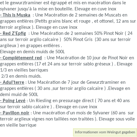
et le gewurztraminer est égrappé et mis en macération dans le
sylvaner jusqu'à la mise en bouteille. Elevage en cuve inox
- This is Muska
: Une Macération de 2 semaines de Muscats en
grappes entières (Petits grains blanc et rouge , et ottonel, 12 ans sur
terroir argileux ). Elevage en cuve inox
- Red Z'Epfig
: Une Macération de 2 semaines 50% Pinot Noir ( 24
ans sur terroir argilo calcaire ) 50% Pinot Gris (30 ans sur terroir
argileux ) en grappes entières .
Elevage en demis muids de 500L
- Complètement red
: Une Macération de 10 jour de Pinot Noir en
grappes entières (17 et 24 ans sur terroir sablo gréseux ) . Elevage
1/3 en vieilles barriques
2/3 en demis muids.
- Adul'terre
: Une Macération de 7 jour de Gewurztraminer en
grappes entières ( 30 ans ,sur terroir argilo calcaire ) .Elevage en
demi muid de 500L
- Poing Levé
: Un Riesling en pressurage direct ( 70 ans et 40 ans
sur terroir sablo calcaire ) . Elevage en cuve inox
- Pavillon noir
: Une macération d'un mois de Sylvaner (60 ans sur
terroir argileux vignes non taillées non traitées ). Elevage sous voile
en vieille barrique
Informationen vom Weingut gegeben