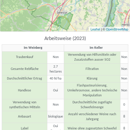
Leaflet
| ©
OpenStreetMap
Arbeitsweise (2023)
Im Weinberg
Im Keller
Verwendung von Hilfsmitteln oder
Traubenkauf
Non
Non
Zusatzstoffen ausser SO2
2.7
Gesamte Rebfläche
Filtration
Non
hectares
Durchschnittlicher Ertrag
40 hl/ha
Klärung
Non
Flashpasteurisierung,
Handlese
Oui
Umkehrosmose, andere technische
Non
Manipulation
Verwendung von
Durchschnittliche zugefügte
Non
0
synthetischen Mitteln
Schwefelmenge
Anzahl verschiedener Weine nach
Anbauart
biologique
8
Jahrgang
Oui
Label
Weine ohne zugesetzten Schwefel
8