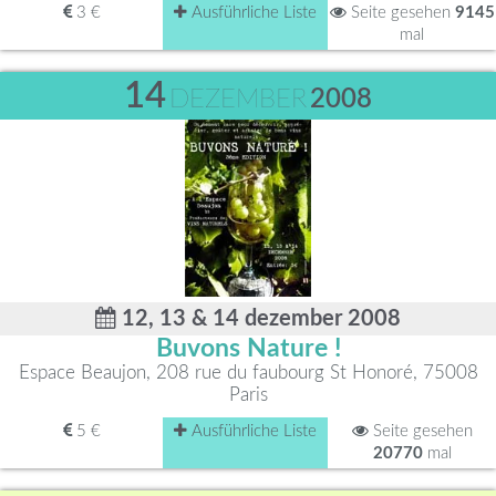
3 €
Ausführliche Liste
Seite gesehen
9145
mal
14
DEZEMBER
2008
12, 13 & 14 dezember 2008
Buvons Nature !
Espace Beaujon, 208 rue du faubourg St Honoré, 75008
Paris
5 €
Ausführliche Liste
Seite gesehen
20770
mal