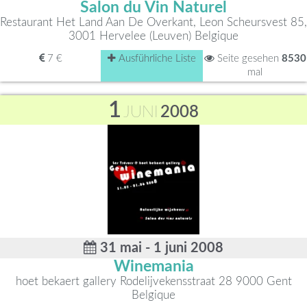
Salon du Vin Naturel
Restaurant Het Land Aan De Overkant, Leon Scheursvest 85,
3001 Hervelee (Leuven) Belgique
7 €
Ausführliche Liste
Seite gesehen
8530
mal
1
JUNI
2008
31 mai - 1 juni 2008
Winemania
hoet bekaert gallery Rodelijvekensstraat 28 9000 Gent
Belgique