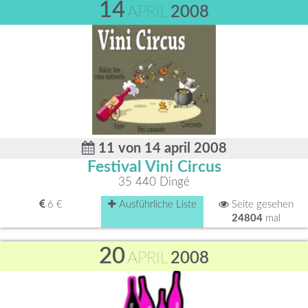
14
APRIL
2008
11 von 14 april 2008
Festival Vini Circus
35 440 Dingé
6 €
Ausführliche Liste
Seite gesehen
24804
mal
20
APRIL
2008