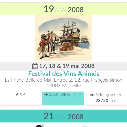
19
MAI
2008
17, 18 & 19 mai 2008
Festival des Vins Animés
La Friche Belle de Mai, Entrée 2, 12, rue François Simon
13003 Marseille
5 €
Ausführliche Liste
Seite gesehen
28750
mal
21
MAI
2008