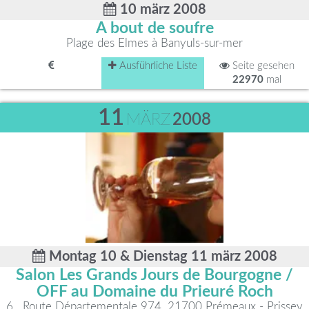
10 märz 2008
A bout de soufre
Plage des Elmes à Banyuls-sur-mer
Ausführliche Liste
Seite gesehen
22970
mal
11
MÄRZ
2008
Montag 10 & Dienstag 11 märz 2008
Salon Les Grands Jours de Bourgogne /
OFF au Domaine du Prieuré Roch
6 , Route Départementale 974, 21700 Prémeaux - Prissey