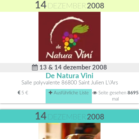
14
DEZEMBER
2008
13 & 14 dezember 2008
De Natura Vini
Salle polyvalente 86800 Saint Julien L\'Ars
5 €
Ausführliche Liste
Seite gesehen
8695
mal
14
DEZEMBER
2008