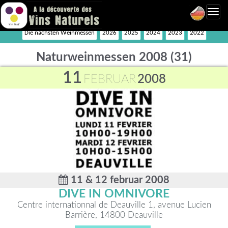
Toggl
navig
Die nächsten Weinmessen
2026
2025
2024
2023
2022
Naturweinmessen 2008 (31)
11
FEBRUAR
2008
11 & 12 februar 2008
DIVE IN OMNIVORE
Centre internationnal de Deauville 1, avenue Lucien
Barrière, 14800 Deauville