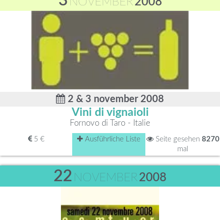
3
NOVEMBER
2008
2 & 3 november 2008
Vini di vignaioli
Fornovo di Taro - Italie
5 €
Ausführliche Liste
Seite gesehen
8270
mal
22
NOVEMBER
2008