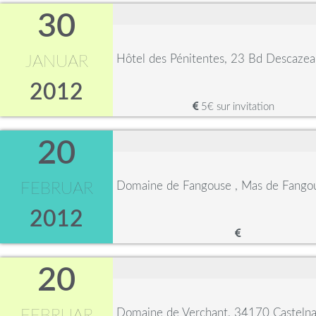
30
Hôtel des Pénitentes, 23 Bd Descaze
JANUAR
2012
5€ sur invitation
20
Domaine de Fangouse , Mas de Fangou
FEBRUAR
2012
20
Domaine de Verchant, 34170 Castelna