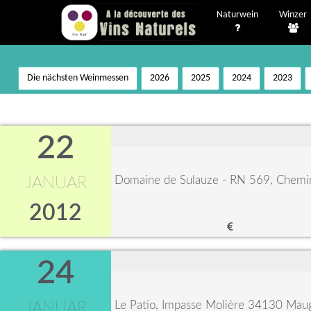
Naturwein
Winzer
Die nächsten Weinmessen
2026
2025
2024
2023
22
Domaine de Sulauze - RN 569, Chemi
JANUAR
2012
24
Le Patio, Impasse Molière 34130 Mau
JANUAR