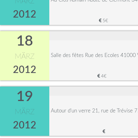
MÄRZ
2012
5€
18
Salle des fêtes Rue des Ecoles 41000 
MÄRZ
2012
4€
19
Autour d'un verre 21, rue de Trévise 
MÄRZ
2012