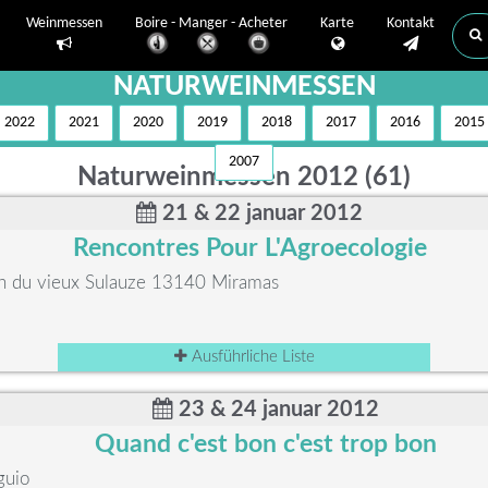
Weinmessen
Boire - Manger - Acheter
Karte
Kontakt
NATURWEINMESSEN
2022
2021
2020
2019
2018
2017
2016
2015
2007
Naturweinmessen 2012 (61)
21 & 22 januar 2012
Rencontres Pour L'Agroecologie
n du vieux Sulauze 13140 Miramas
Ausführliche Liste
23 & 24 januar 2012
Quand c'est bon c'est trop bon
guio