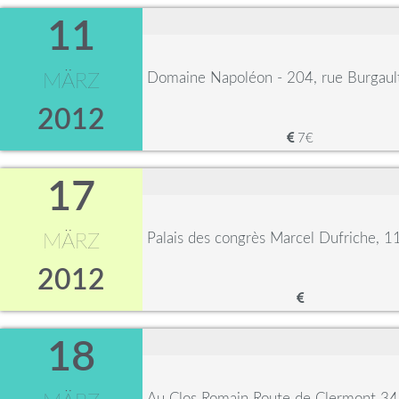
11
Domaine Napoléon - 204, rue Burgaul
MÄRZ
2012
7€
17
Palais des congrès Marcel Dufriche, 
MÄRZ
2012
18
Au Clos Romain Route de Clermont 34