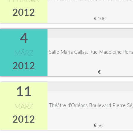
FEBRUAR
2012
10€
4
Salle Maria Callas, Rue Madeleine Re
MÄRZ
2012
11
Théâtre d'Orléans Boulevard Pierre S
MÄRZ
2012
5€