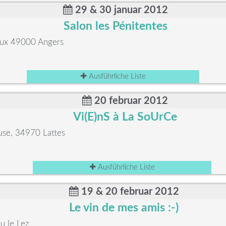
29 & 30 januar 2012
Salon les Pénitentes
aux 49000 Angers
Ausführliche Liste
20 februar 2012
Vi(E)nS à La SoUrCe
se, 34970 Lattes
Ausführliche Liste
19 & 20 februar 2012
Le vin de mes amis :-)
u le Lez