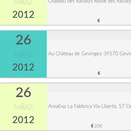
Château des Ravatys Route des Ravat
MÄRZ
2012
26
Au Château de Gevingey 39570 Gevi
MÄRZ
2012
26
AreaExp La Fabbrica Via Libertà, 57 Ce
MÄRZ
2012
20€