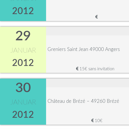
2012
29
Greniers Saint Jean 49000 Angers
JANUAR
2012
15€ sans invitation
30
Château de Brézé – 49260 Brézé
JANUAR
2012
10€