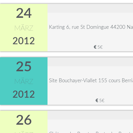
24
Karting 6, rue St Domingue 44200 Na
MÄRZ
2012
5€
25
Site Bouchayer-Viallet 155 cours Ber
MÄRZ
2012
5€
26