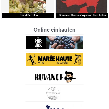
David Bertoldo
Domaine Thuronis Vigneron Bien Fêteur
Bertoldo David
Coulange Alexandre
Online einkaufen
Ardèche
Languedoc-Roussillon
Ausführliche Liste
Ausführliche Liste