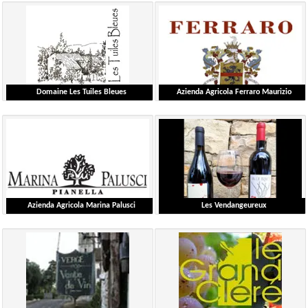
Georget Michaël
Hausherr Hubert
Languedoc-Roussillon
Alsace
Ausführliche Liste
Ausführliche Liste
Domaine Les Tuiles Bleues
Azienda Agricola Ferraro Maurizio
Laforest Céline
Maurizio Ferraro
Provence
Piemonte
Ausführliche Liste
Ausführliche Liste
Azienda Agricola Marina Palusci
Les Vendangeureux
D'Addario Massimiliano
Gautier Erwan
Autre-Pays - Italie
Languedoc-Roussillon
Ausführliche Liste
Ausführliche Liste