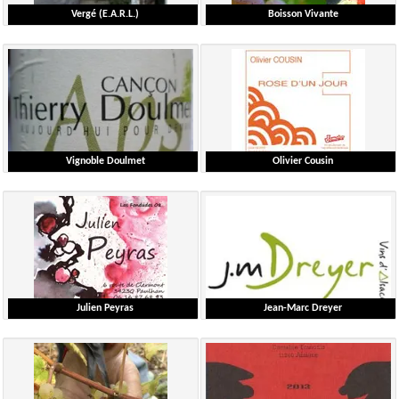
Vergé (E.A.R.L.)
Boisson Vivante
Vergé Gilles et Catherine
Blanchard François
Bourgogne
Loire
Ausführliche Liste
Ausführliche Liste
Vignoble Doulmet
Olivier Cousin
Doulmet Thierry
Cousin Olivier
Ardèche
Loire
Ausführliche Liste
Ausführliche Liste
Julien Peyras
Jean-Marc Dreyer
Peyras Julien
Dreyer Jean-Marc
Languedoc-Roussillon
Alsace
Ausführliche Liste
Ausführliche Liste