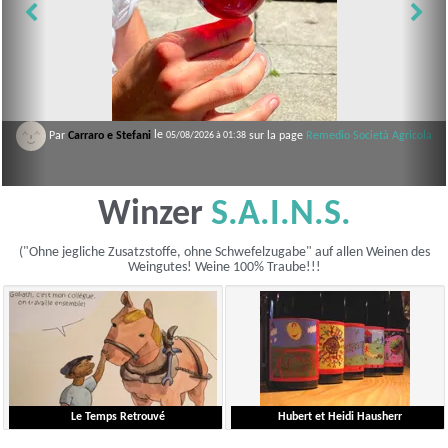
ani
le
Par
Carraro e Stefani
sur la page
le
Remedio Società Agricola
sur la page
Remedio Società Agricola
05/08/2026 à 01:38
05/08/2026 à 01:38
Winzer
S.A.I.N.S.
("Ohne jegliche Zusatzstoffe, ohne Schwefelzugabe" auf allen Weinen des
Weingutes! Weine 100% Traube!!!
Le Temps Retrouvé
Hubert et Heidi Hausherr