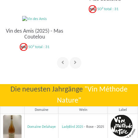
SO² total : 31
Vin des Amis (2025) - Mas
Coutelou
SO² total : 31
Die neuesten Jahrgänge
"Vin Méthode
Nature"
Domaine
Wein
Label
Domaine Delahaye
LadyBird 2025
- Rose - 2025