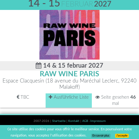
14 - 15
FEBRUAR
2027
14 & 15 februar 2027
RAW WINE PARIS
Espace Clacquesin (18 avenue du Maréchal Leclerc, 92240
Malakoff)
TBC
Ausführliche Liste
Seite gesehen
46
mal
2007-2026 |
Startseite
|
Kontakt
|
AGB - Impressum
Der Verzehr von Alkohol ist gesundheitsschädlich, Verzehr in Maßen empfohlen |
Ce site utilise des cookies pour vous offrir le meilleur service. En poursuivant votre
vinsnaturels | v3.12
navigation, vous acceptez l’utilisation des cookies.
En savoir plus
J’accepte