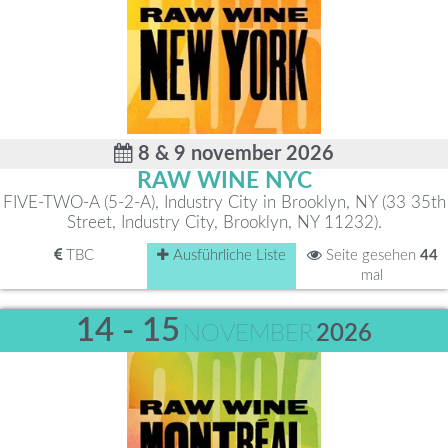
8 & 9 november 2026
RAW WINE NYC
FIVE-TWO-A (5-2-A), Industry City in Brooklyn, NY (33 35th
Street, Industry City, Brooklyn, NY 11232).
TBC
Ausführliche Liste
Seite gesehen
44
mal
14 - 15
NOVEMBER
2026