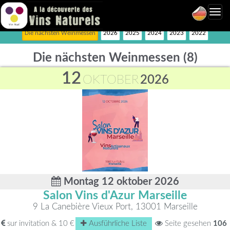
Toggl
navig
Die nächsten Weinmessen
2026
2025
2024
2023
2022
Die nächsten Weinmessen
(8)
12
OKTOBER
2026
Montag 12 oktober 2026
Salon Vins d'Azur Marseille
9 La Canebière Vieux Port, 13001 Marseille
sur invitation & 10 €
Ausführliche Liste
Seite gesehen
106