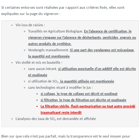
Si certaines entorses sont réalisées par rapport aux critéres fixés, elles sont
expliquées sur la page du vigneron :
Vin issu de raisins :
Travaillés en Agriculture Biologique.
En l’absence de certification, le
vigneron s’engage sur l’absence de désherbants, pesticides, engrais ou
autres produits de synthèse.
Vendangés manuellement.
Si une part des vendanges est mécanique,
la quantité est mentionnée
Vin vinifié et mis en bouteille :
sans aucun intrant,
si utilisation ponctuelle d'un additif elle est décrite
et expliquée
si utilisation de SO
,
la quantité utilisée est mentionnée
2
sans technologies visant à modifier le jus :
si collage, le type de collage est décrit et expliqué
si filtration, le type de filtration est décrite et expliquée
La filtration stérile, flash pasteurisation ou tout autre procédé
traumatisant reste interdit
L’analyses des taux de SO
est demandée et affichée
2
Bien sur que cela n’est pas parfait, mais la transparence est le seul moyen pour