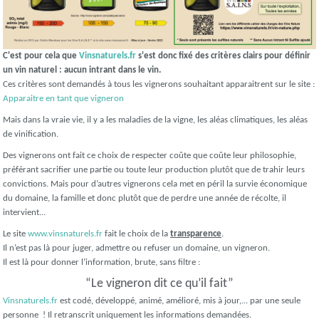
C'est pour cela que
Vinsnaturels.fr
s'est donc fixé des critères clairs pour définir
un vin naturel : aucun intrant dans le vin.
Ces critères sont demandés à tous les vignerons souhaitant apparaitrent sur le site :
Apparaitre en tant que vigneron
Mais dans la vraie vie, il y a les maladies de la vigne, les aléas climatiques, les aléas
de vinification.
Des vignerons ont fait ce choix de respecter coûte que coûte leur philosophie,
préférant sacrifier une partie ou toute leur production plutôt que de trahir leurs
convictions. Mais pour d’autres vignerons cela met en péril la survie économique
du domaine, la famille et donc plutôt que de perdre une année de récolte, il
intervient...
Le site
www.vinsnaturels.fr
fait le choix de la
transparence
.
Il n’est pas là pour juger, admettre ou refuser un domaine, un vigneron.
Il est là pour donner l’information, brute, sans filtre :
“Le vigneron dit ce qu’il fait”
Vinsnaturels.fr
est codé, développé, animé, amélioré, mis à jour,... par une seule
personne
! Il retranscrit uniquement les informations demandées.