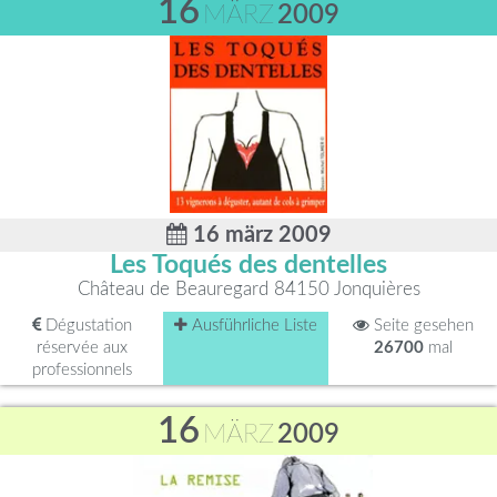
16
MÄRZ
2009
16 märz 2009
Les Toqués des dentelles
Château de Beauregard 84150 Jonquières
Dégustation
Ausführliche Liste
Seite gesehen
réservée aux
26700
mal
professionnels
16
MÄRZ
2009