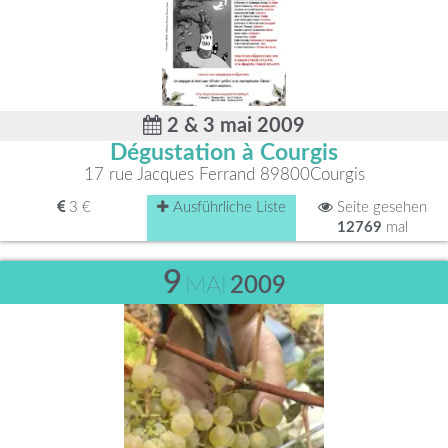
2 & 3 mai 2009
Dégustation à Courgis
17 rue Jacques Ferrand 89800Courgis
3 €
Ausführliche Liste
Seite gesehen
12769
mal
9
MAI
2009