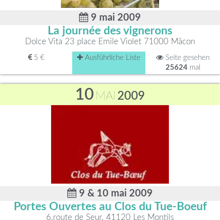
9 mai 2009
La journée des vignerons
Dolce Vita 23 place Emile Violet 71000 Mâcon
5 €
Ausführliche Liste
Seite gesehen
25624
mal
10
MAI
2009
9 & 10 mai 2009
Portes Ouvertes au Clos du Tue-Boeuf
6,route de Seur, 41120 Les Montils