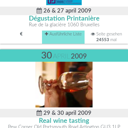
26 & 27 april 2009
Dégustation Printanière
Rue de la glacière 1060 Bruxelles
Ausführliche Liste
Seite gesehen
24553
mal
30
APRIL
2009
29 & 30 april 2009
Real wine tasting
Pew Corner Old Portsmouth Road Artington GU3 1LP