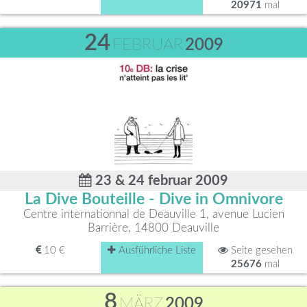
20971
mal
24
FEBRUAR
2009
23 & 24 februar 2009
La Dive Bouteille - Dive in Omnivore
Centre internationnal de Deauville 1, avenue Lucien
Barrière, 14800 Deauville
10 €
Ausführliche Liste
Seite gesehen
25676
mal
8
MÄRZ
2009