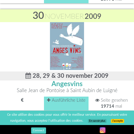
30
NOVEMBER
2009
28, 29 & 30 november 2009
Angesvins
Salle Jean de Pontoise à Saint Aubin de Luigné
Ausführliche Liste
Seite gesehen
19714
mal
Ce site utilise des cookies pour vous offrir le meilleur service. En poursuivant votre
30
navigation, vous acceptez l’utilisation des cookies.
En savoir plus
J’accepte
NOVEMBER
2009
Connect