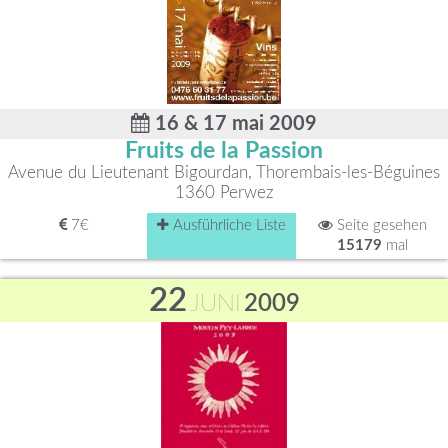
16 & 17 mai 2009
Fruits de la Passion
Avenue du Lieutenant Bigourdan, Thorembais-les-Béguines
1360 Perwez
7€
Ausführliche Liste
Seite gesehen
15179
mal
22
JUNI
2009