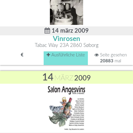
14 märz 2009
Vinrosen
Tabac Way 23A 2860 Søborg
Ausführliche Liste
Seite gesehen
20883
mal
14
MÄRZ
2009