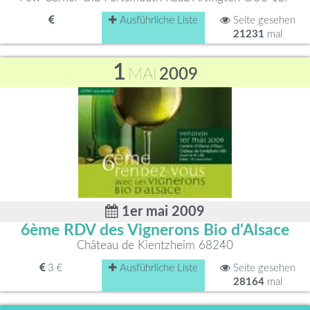
Ausführliche Liste
Seite gesehen
21231
mal
1
MAI
2009
1er mai 2009
6ème RDV des Vignerons Bio d'Alsace
Château de Kientzheim 68240
3 €
Ausführliche Liste
Seite gesehen
28164
mal