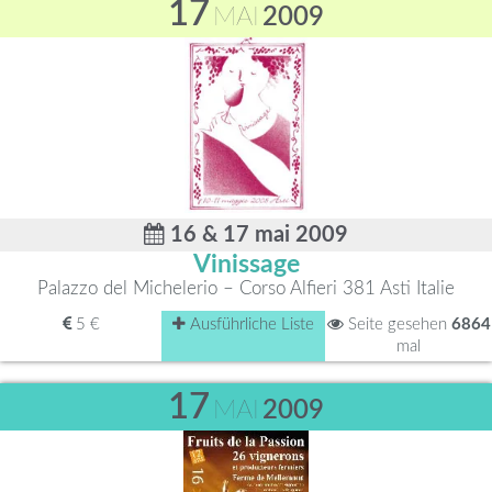
17
MAI
2009
16 & 17 mai 2009
Vinissage
Palazzo del Michelerio – Corso Alfieri 381 Asti Italie
5 €
Ausführliche Liste
Seite gesehen
6864
mal
17
MAI
2009