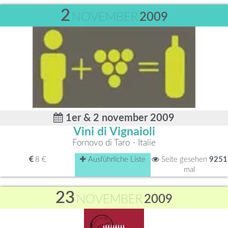
2
NOVEMBER
2009
1er & 2 november 2009
Vini di Vignaioli
Fornovo di Taro - Italie
8 €
Ausführliche Liste
Seite gesehen
9251
mal
23
NOVEMBER
2009