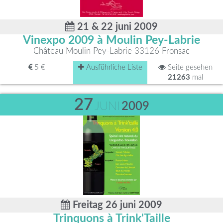
21 & 22 juni 2009
Vinexpo 2009 à Moulin Pey-Labrie
Château Moulin Pey-Labrie 33126 Fronsac
5 €
Ausführliche Liste
Seite gesehen
21263
mal
27
JUNI
2009
Freitag 26 juni 2009
Trinquons à Trink'Taille