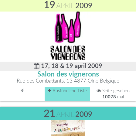
19
APRIL
2009
17, 18 & 19 april 2009
Salon des vignerons
Rue des Combattants, 13 4877 Olne Belgique
Ausführliche Liste
Seite gesehen
10078
mal
21
APRIL
2009