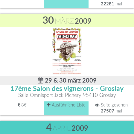
22281
mal
30
MÄRZ
2009
29 & 30 märz 2009
17ème Salon des vignerons - Groslay
Salle Omnisport Jack Pichery 95410 Groslay
8€
Ausführliche Liste
Seite gesehen
27507
mal
4
APRIL
2009