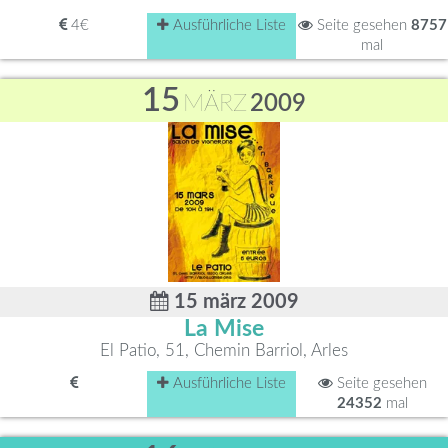
4€
Ausführliche Liste
Seite gesehen
8757
mal
15
MÄRZ
2009
15 märz 2009
La Mise
El Patio, 51, Chemin Barriol, Arles
Ausführliche Liste
Seite gesehen
24352
mal