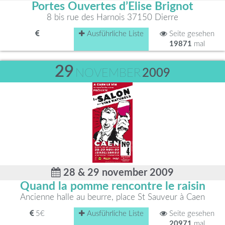
Portes Ouvertes d’Elise Brignot
8 bis rue des Harnois 37150 Dierre
Ausführliche Liste
Seite gesehen
19871
mal
29
NOVEMBER
2009
28 & 29 november 2009
Quand la pomme rencontre le raisin
Ancienne halle au beurre, place St Sauveur à Caen
5€
Ausführliche Liste
Seite gesehen
20971
mal