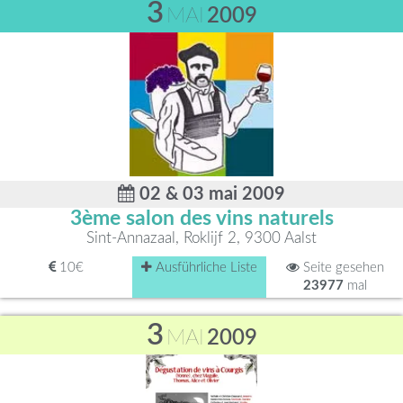
3
MAI
2009
02 & 03 mai 2009
3ème salon des vins naturels
Sint-Annazaal, Roklijf 2, 9300 Aalst
10€
Ausführliche Liste
Seite gesehen
23977
mal
3
MAI
2009