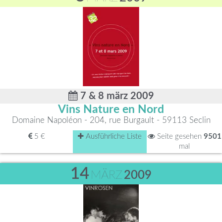
7 & 8 märz 2009
Vins Nature en Nord
Domaine Napoléon - 204, rue Burgault - 59113 Seclin
5 €
Ausführliche Liste
Seite gesehen
9501
mal
14
MÄRZ
2009