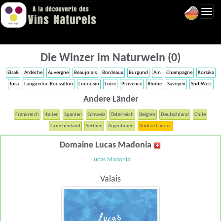
Toggl
navig
Die Winzer im Naturwein (0)
Elsaß
Ardèche
Auvergne
Beaujolais
Bordeaux
Burgund
Ain
Champagne
Korsika
Jura
Languedoc-Roussillon
Limousin
Loire
Provence
Rhône
Savoyen
Süd-West
Andere Länder
Frankreich
Italien
Spanien
Schweiz
Österreich
Belgien
Deutschland
Chile
Griechenland
Serbien
Argentinien
Andere Länder
Domaine Lucas Madonia
Lucas Madonia
Valais