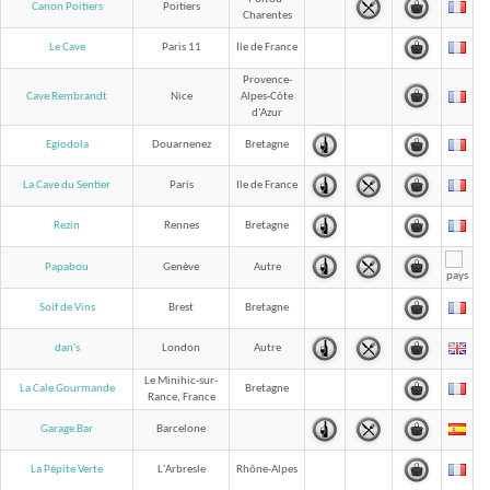
Canon Poitiers
Poitiers
Charentes
Le Cave
Paris 11
Ile de France
Provence-
Cave Rembrandt
Nice
Alpes-Côte
d'Azur
Egiodola
Douarnenez
Bretagne
La Cave du Sentier
Paris
Ile de France
Rezin
Rennes
Bretagne
Papabou
Genève
Autre
Soif de Vins
Brest
Bretagne
dan's
London
Autre
Le Minihic-sur-
La Cale Gourmande
Bretagne
Rance, France
Garage Bar
Barcelone
La Pépite Verte
L'Arbresle
Rhône-Alpes