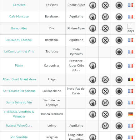
La recrée
Les Vans
Rhône-Alpes
Cafe Mancuso
Bordeaux
Aquitaine
Baraquilles
Die
Rhône-Alpes
La Cave du Château
Bordeaux
Aquitaine
Midi-
Le Comptoir des Vins
Toulouse
Pyrénées
Provence-
Pépin
Carpentras
Alpes-Côte
d'Azur
Allant Droit Allant Verre
Liège
Nord-Pas-de-
Soif Caviste Par Saisons
La Madeleine
Calais
Saint-Seine-
Sur la Seine du Vin
l'Abbaye
dieMOSEL Vinothek &
Traben-Trarbach
Winebar
Natural Wine Guru
Lolme
Aquitaine
Languedoc-
Vin Sensible
Sérignan
Roussillon