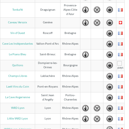
Provence-
Tonka'fé
Draguignan
Alpes-Côte
d'Azur
Caveau Versoix
Genève
Vin d'Ouest
Roscoff
Bretagne
Cave Les Indépendantes
Vallon-Pont-d'Arc
Rhône-Alpes
Le Piano Bleu
Saint-Brieuc
Bretagne
Dompierre-les-
Quillons
Bourgogne
Ormes
Champs Libres
Lablachère
Rhône-Alpes
Laeti Vins du Coin
Pont-en-Royans
Rhône-Alpes
Saint Jean
Poitou-
La Cave Angerienne
d'Angély
Charentes
YARD Lyon
Lyon
Rhône-Alpes
Little YARD Lyon
Lyon
Rhône-Alpes