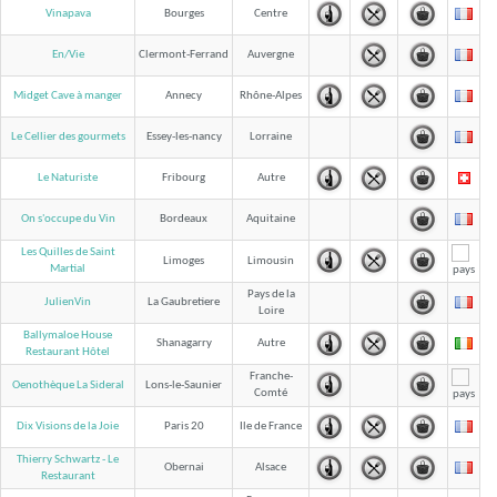
Vinapava
Bourges
Centre
En/Vie
Clermont-Ferrand
Auvergne
Midget Cave à manger
Annecy
Rhône-Alpes
Le Cellier des gourmets
Essey-les-nancy
Lorraine
Le Naturiste
Fribourg
Autre
On s'occupe du Vin
Bordeaux
Aquitaine
Les Quilles de Saint
Limoges
Limousin
Martial
Pays de la
JulienVin
La Gaubretiere
Loire
Ballymaloe House
Shanagarry
Autre
Restaurant Hôtel
Franche-
Oenothèque La Sideral
Lons-le-Saunier
Comté
Dix Visions de la Joie
Paris 20
Ile de France
Thierry Schwartz - Le
Obernai
Alsace
Restaurant