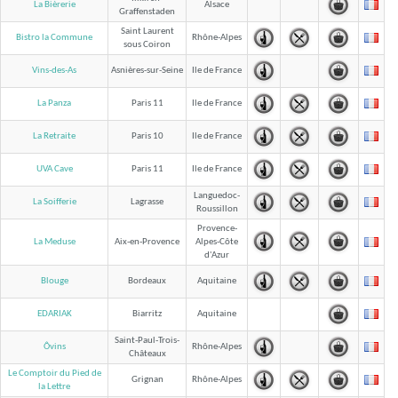
La Bièrerie
Alsace
Graffenstaden
Saint Laurent
Bistro la Commune
Rhône-Alpes
sous Coiron
Vins-des-As
Asnières-sur-Seine
Ile de France
La Panza
Paris 11
Ile de France
La Retraite
Paris 10
Ile de France
UVA Cave
Paris 11
Ile de France
Languedoc-
La Soifferie
Lagrasse
Roussillon
Provence-
La Meduse
Aix-en-Provence
Alpes-Côte
d'Azur
Blouge
Bordeaux
Aquitaine
EDARIAK
Biarritz
Aquitaine
Saint-Paul-Trois-
Ôvins
Rhône-Alpes
Châteaux
Le Comptoir du Pied de
Grignan
Rhône-Alpes
la Lettre