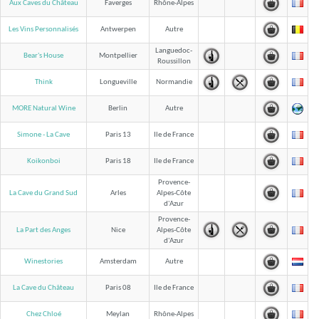
Aux Caves du Château
Faverges
Rhône-Alpes
Les Vins Personnalisés
Antwerpen
Autre
Languedoc-
Bear's House
Montpellier
Roussillon
Think
Longueville
Normandie
MORE Natural Wine
Berlin
Autre
Simone - La Cave
Paris 13
Ile de France
Koikonboi
Paris 18
Ile de France
Provence-
La Cave du Grand Sud
Arles
Alpes-Côte
d'Azur
Provence-
La Part des Anges
Nice
Alpes-Côte
d'Azur
Winestories
Amsterdam
Autre
La Cave du Château
Paris 08
Ile de France
Chez Chloé
Meylan
Rhône-Alpes