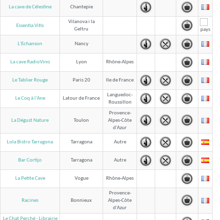
La cave de Célestine
Chantepie
Vilanova i la
Essentia Vitis
Geltru
L'Echanson
Nancy
La cave RadioVino
Lyon
Rhône-Alpes
Le Tablier Rouge
Paris 20
Ile de France
Languedoc-
Le Coq à l'Ane
Latour de France
Roussillon
Provence-
La Dégust Nature
Toulon
Alpes-Côte
d'Azur
Lola Bistro Tarragona
Tarragona
Autre
Bar Cortijo
Tarragona
Autre
La Petite Cave
Vogue
Rhône-Alpes
Provence-
Racines
Bonnieux
Alpes-Côte
d'Azur
Le Chat Perché - Librairie