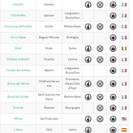
Galopin
Annecy
Languedoc-
L'Etoile Bio
Quissac
Roussillon
Cave Coup de Foudre
Ecully
Rhône-Alpes
Vis ta Vigne
Baguer-Morvan
Bretagne
Wild
Prato
Autre
Château le Breuil
Chaillac
Centre
Languedoc-
Caveau des arènes
Béziers
Roussillon
Provence-
Villefranche sur
Bistro de l'étoile
Alpes-Côte
mer
d'Azur
Saint-Gervais-les-
Rond de Carotte
Rhône-Alpes
Bains
Enstase
Beaune
Bourgogne
Millay
San Francisco
5 titius
Olot
Autre