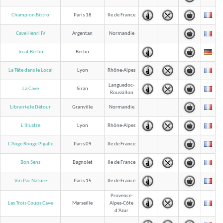
Champion Bistro
Paris 18
Ile de France
Cave Henri IV
Argentan
Normandie
Treat Berlin
Berlin
La Tête dans le Local
Lyon
Rhône-Alpes
Languedoc-
La Cave
Siran
Roussillon
Librairie le Détour
Granville
Normandie
L'Illustre
Lyon
Rhône-Alpes
L'Ange Rouge Pigalle
Paris 09
Ile de France
Bon Sens
Bagnolet
Ile de France
Vin Par Nature
Paris 15
Ile de France
Provence-
Les Trois Coups Cave
Marseille
Alpes-Côte
d'Azur