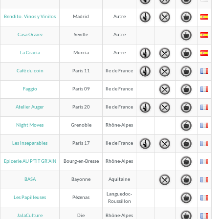
Bendito. Vinos y Vinilos
Madrid
Autre
Casa Orzaez
Seville
Autre
La Gracia
Murcia
Autre
Café du coin
Paris 11
Ile de France
Faggio
Paris 09
Ile de France
Atelier Auger
Paris 20
Ile de France
Night Moves
Grenoble
Rhône-Alpes
Les Inseparables
Paris 17
Ile de France
Epicerie AU P'TIT GR'AIN
Bourg-en-Bresse
Rhône-Alpes
BASA
Bayonne
Aquitaine
Languedoc-
Les Papilleuses
Pézenas
Roussillon
JaJaCulture
Die
Rhône-Alpes