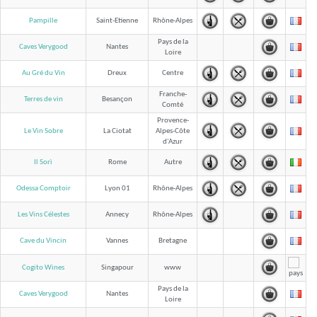
Pampille
Saint-Etienne
Rhône-Alpes
Pays de la
Caves Verygood
Nantes
Loire
Au Gré du Vin
Dreux
Centre
Franche-
Terres de vin
Besançon
Comté
Provence-
Le Vin Sobre
La Ciotat
Alpes-Côte
d'Azur
Il Sorì
Rome
Autre
Odessa Comptoir
Lyon 01
Rhône-Alpes
Les Vins Célestes
Annecy
Rhône-Alpes
Cave du Vincin
Vannes
Bretagne
Cogito Wines
Singapour
www
Pays de la
Caves Verygood
Nantes
Loire