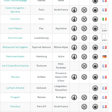
Juste, caviste engagé
Nantes
www
Cave L'Incognito -
Paris
Ile de France
Epicerie
Convinci
Vinci
Les 4 Pépins
Pau
Aquitaine
Vins Fins Sarl
Luxembourg
Restaurant les Gagères
Tupin-et-Semons
Rhône-Alpes
Naturweinladen
Hamburg
Autre
Midi-
Les 3 Caves Rive Gauche
Toulouse
Pyrénées
Provence-
Mordus
Antibes
Alpes-Côte
d'Azur
Languedoc-
Le Pech d'André
Azillanet
Roussillon
Fougue!
Rennes
Bretagne
Chonbou
Paris 09
Ile de France