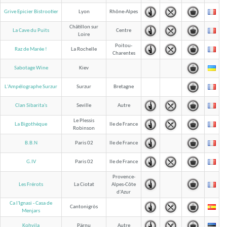
Grive Epicier Bistrootier
Lyon
Rhône-Alpes
Châtillon sur
La Cave du Puits
Centre
Loire
Poitou-
Raz de Marée !
La Rochelle
Charentes
Sabotage Wine
Kiev
L'Ampélographe Surzur
Surzur
Bretagne
Clan Sibarita's
Seville
Autre
Le Plessis
La Bigothèque
Ile de France
Robinson
B.B.N
Paris 02
Ile de France
G.IV
Paris 02
Ile de France
Provence-
Les Frérots
La Ciotat
Alpes-Côte
d'Azur
Ca l'Ignasi - Casa de
Cantonigròs
Menjars
Kohvila
Pärnu
Autre