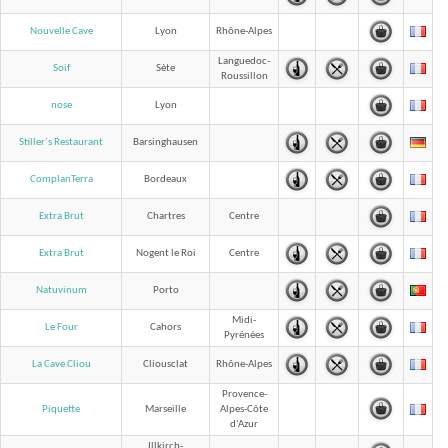
Nouvelle Cave
Lyon
Rhône-Alpes
Languedoc-
Soif
Sète
Roussillon
nose
Lyon
Stiller´s Restaurant
Barsinghausen
ComplanTerra
Bordeaux
Extra Brut
Chartres
Centre
Extra Brut
Nogent le Roi
Centre
Natuvinum
Porto
Midi-
Le Four
Cahors
Pyrénées
La Cave Cliou
Cliousclat
Rhône-Alpes
Provence-
Piquette
Marseille
Alpes-Côte
d'Azur
Illkirch-