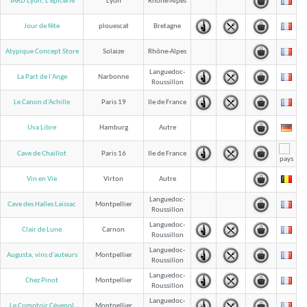
YARD Lyon, L'épicerie
Lyon
Rhône-Alpes
Jour de fête
plouescat
Bretagne
Atypique Concept Store
Solaize
Rhône-Alpes
Languedoc-
La Part de l'Ange
Narbonne
Roussillon
Le Canon d'Achille
Paris 19
Ile de France
Uva Libre
Hamburg
Autre
Cave de Chaillot
Paris 16
Ile de France
Vin en Vie
Virton
Autre
Languedoc-
Cave des Halles Laissac
Montpellier
Roussillon
Languedoc-
Clair de Lune
Carnon
Roussillon
Languedoc-
Augusta, vins d'auteurs
Montpellier
Roussillon
Languedoc-
Chez Pinot
Montpellier
Roussillon
Languedoc-
Le Comptoir Cévenol
Montpellier