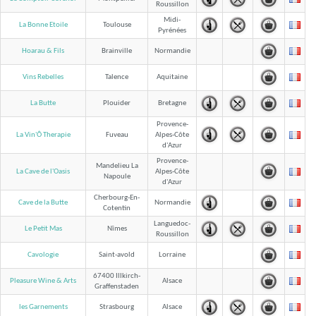
Roussillon
Midi-
La Bonne Etoile
Toulouse
Pyrénées
Hoarau & Fils
Brainville
Normandie
Vins Rebelles
Talence
Aquitaine
La Butte
Plouider
Bretagne
Provence-
La Vin'Ô Therapie
Fuveau
Alpes-Côte
d'Azur
Provence-
Mandelieu La
La Cave de l'Oasis
Alpes-Côte
Napoule
d'Azur
Cherbourg-En-
Cave de la Butte
Normandie
Cotentin
Languedoc-
Le Petit Mas
Nîmes
Roussillon
Cavologie
Saint-avold
Lorraine
67400 Illkirch-
Pleasure Wine & Arts
Alsace
Graffenstaden
les Garnements
Strasbourg
Alsace