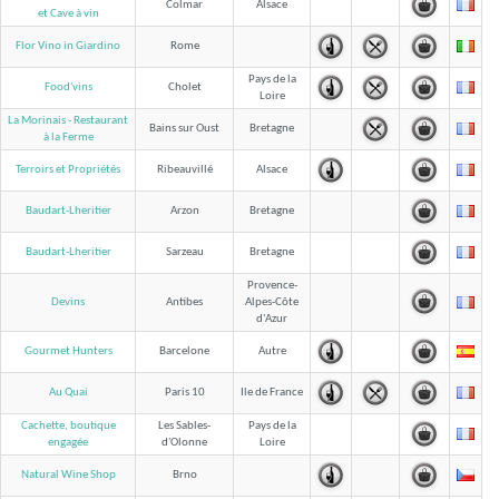
Colmar
Alsace
et Cave à vin
Flor Vino in Giardino
Rome
Pays de la
Food'vins
Cholet
Loire
La Morinais - Restaurant
Bains sur Oust
Bretagne
à la Ferme
Terroirs et Propriétés
Ribeauvillé
Alsace
Baudart-Lheritier
Arzon
Bretagne
Baudart-Lheritier
Sarzeau
Bretagne
Provence-
Devins
Antibes
Alpes-Côte
d'Azur
Gourmet Hunters
Barcelone
Autre
Au Quai
Paris 10
Ile de France
Cachette, boutique
Les Sables-
Pays de la
d'Olonne
Loire
engagée
Natural Wine Shop
Brno