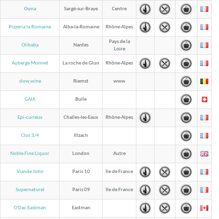
Osma
Sargé-sur-Braye
Centre
Pizzeria la Romaine
Alba-la-Romaine
Rhône-Alpes
Pays de la
Olibaba
Nantes
Loire
Auberge Monnet
La roche de Glun
Rhône-Alpes
slow wine
Riemst
www
GAIA
Bulle
Epi-curieux
Challes-les-Eaux
Rhône-Alpes
Clos 3/4
Illzach
Noble Fine Liquor
London
Autre
Viande John
Paris 10
Ile de France
Supernaturel
Paris 09
Ile de France
O'Dac Eastman
Eastman