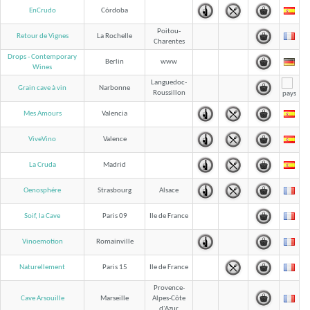
EnCrudo
Córdoba
Poitou-
Retour de Vignes
La Rochelle
Charentes
Drops - Contemporary
Berlin
www
Wines
Languedoc-
Grain cave à vin
Narbonne
Roussillon
Mes Amours
Valencia
ViveVino
Valence
La Cruda
Madrid
Oenosphére
Strasbourg
Alsace
Soif, la Cave
Paris 09
Ile de France
Vinoemotion
Romainville
Naturellement
Paris 15
Ile de France
Provence-
Cave Arsouille
Marseille
Alpes-Côte
d'Azur