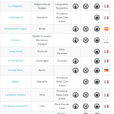
Pégairolles de
Languedoc-
Lou Regalido
Buèges
Roussillon
Provence-
L'Anthisèche
Marseille
Alpes-Côte
d'Azur
Restaurante Corpus
Berga
08680 Gironella,
Victoria
Barcelona,
Espagne
Midi-
Caves Amiel
Toulouse
Pyrénées
Le Vin Telckel
Compiègne
Picardie
Rocket Wine
Berlin
Provence-
Regain
Marseille
Alpes-Côte
d'Azur
Provence-
Les Beaux Joueurs
Nice
Alpes-Côte
d'Azur
Nord-Pas-de-
La Cave du Présentoir
Lille
Calais
Poitou-