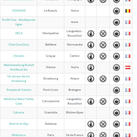
1000VINS
Le Roeulx
Autre
Profil Grec - Boutique en
www
ligne
Languedoc-
VECA
Montpellier
Roussillon
Chez GlouGlou
Bellême
Normandie
L'Envers
Graçay
Centre
Weinhandlung Rudolf
Vienne
Autre
Polifka et fils
Un amour de vin
Strasbourg
Alsace
strasbourg
Simples et Canons
Pont-Croix
Bretagne
Vendimia Natur'halles
Languedoc-
Carcassonne
Roussillon
Cave
Calcaire
Grenoble
Rhône-Alpes
Bistrot le JAja
Aubenas
Mokoloco
Paris
Ile de France