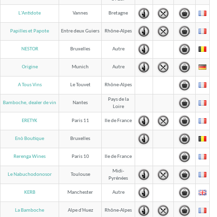
L'Antidote
Vannes
Bretagne
Papilles et Papote
Entre deux Guiers
Rhône-Alpes
NESTOR
Bruxelles
Autre
Origine
Munich
Autre
A Tous Vins
Le Touvet
Rhône-Alpes
Pays de la
Bamboche, dealer de vin
Nantes
Loire
ERETYK
Paris 11
Ile de France
Enò Boutique
Bruxelles
Rerenga Wines
Paris 10
Ile de France
Midi-
Le Nabuchodonosor
Toulouse
Pyrénées
KERB
Manchester
Autre
La Bamboche
Alpe d'Huez
Rhône-Alpes