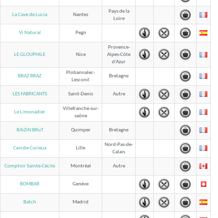
Pays de la
La Cave de Lucia
Nantes
Loire
Vi Natural
Pego
Provence-
LE GLOUPHILE
Nice
Alpes-Côte
d'Azur
Plobannalec-
BRAZ BRAZ
Bretagne
Lesconil
LES FABRICANTS
Saint-Denis
Autre
Villefranche-sur-
Le Limonadier
saône
RAiZiN BRuT
Quimper
Bretagne
Nord-Pas-de-
Caviste Curieux
Lille
Calais
Comptoir Sainte-Cécile
Montréal
Autre
BOMBAR
Genève
Batch
Madrid