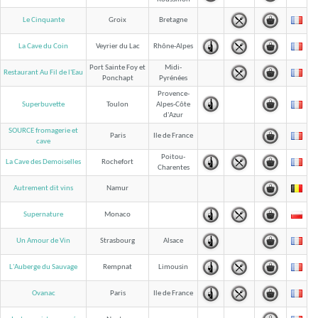
Le Cinquante
Groix
Bretagne
La Cave du Coin
Veyrier du Lac
Rhône-Alpes
Port Sainte Foy et
Midi-
Restaurant Au Fil de l'Eau
Ponchapt
Pyrénées
Provence-
Superbuvette
Toulon
Alpes-Côte
d'Azur
SOURCE fromagerie et
Paris
Ile de France
cave
Poitou-
La Cave des Demoiselles
Rochefort
Charentes
Autrement dit vins
Namur
Supernature
Monaco
Un Amour de Vin
Strasbourg
Alsace
L'Auberge du Sauvage
Rempnat
Limousin
Ovanac
Paris
Ile de France