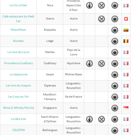
Provence-
Le Clin d'Oeil
Nice
Alpes-Côte
d'Azur
Café-restaurant du Petit
Sierre
Autre
Lac
MiamMiam
Klaipeda
Autre
Buneba
Liège
Autre
Pays de la
La Cave de Lucia
Nantes
Loire
Providence Guéthary
Guéthary
Aquitaine
La Jajaquoise
Jaujac
Rhône-Alpes
Languedoc-
Les vins du maquis
Espéraza
Roussillon
Montfort-
Les Coqs du Vin
Ile de France
l'Amaury
Wine & Whisky Pte Ltd
Singapore
Autre
Saint-Hilaire-
Languedoc-
La tête d'ail
d'Ozilhan
Roussillon
Languedoc-
CELESTIN
Baillargues
Roussillon