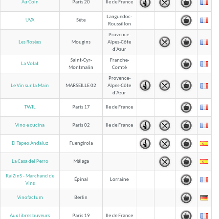
Au Coin
Paris 20
Ile de France
Languedoc-
UVA
Sète
Roussillon
Provence-
Les Rosées
Mougins
Alpes-Côte
d'Azur
Saint-Cyr-
Franche-
La Volat
Montmalin
Comté
Provence-
Le Vin sur la Main
MARSEILLE 02
Alpes-Côte
d'Azur
TWIL
Paris 17
Ile de France
Vino e cucina
Paris 02
Ile de France
El Tapeo Andaluz
Fuengirola
La Casa del Perro
Málaga
RaiZinS - Marchand de
Épinal
Lorraine
Vins
Vinofactum
Berlin
Aux libres buveurs
Paris 19
Ile de France