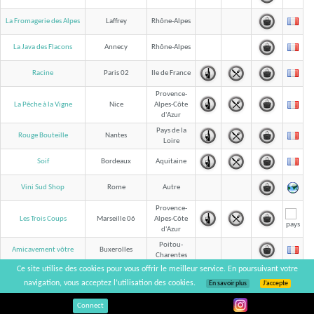
La Fromagerie des Alpes
Laffrey
Rhône-Alpes
La Java des Flacons
Annecy
Rhône-Alpes
Racine
Paris 02
Ile de France
Provence-
La Pêche à la Vigne
Nice
Alpes-Côte
d'Azur
Pays de la
Rouge Bouteille
Nantes
Loire
Soif
Bordeaux
Aquitaine
Vini Sud Shop
Rome
Autre
Provence-
Les Trois Coups
Marseille 06
Alpes-Côte
d'Azur
Poitou-
Amicavement vôtre
Buxerolles
Charentes
Ce site utilise des cookies pour vous offrir le meilleur service. En poursuivant votre
Languedoc-
La Cave à Manger
Sète
Roussillon
navigation, vous acceptez l’utilisation des cookies.
En savoir plus
J’accepte
Provence-
Connect
La Cave des Halles
Avignon
Alpes-Côte