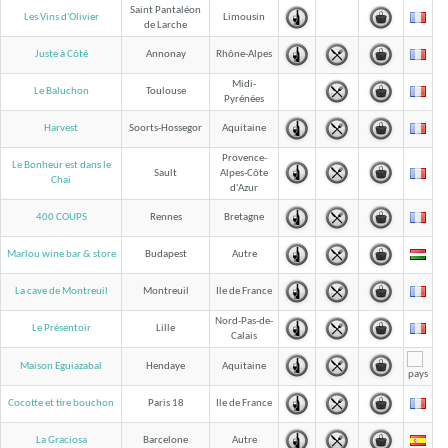
Saint Pantaléon
Les Vins d'Olivier
Limousin
de Larche
Juste à Côté
Annonay
Rhône-Alpes
Midi-
Le Baluchon
Toulouse
Pyrénées
Harvest
Soorts-Hossegor
Aquitaine
Provence-
Le Bonheur est dans le
Sault
Alpes-Côte
Chai
d'Azur
400 COUPS
Rennes
Bretagne
Marlou wine bar & store
Budapest
Autre
La cave de Montreuil
Montreuil
Ile de France
Nord-Pas-de-
Le Présentoir
Lille
Calais
Maison Eguiazabal
Hendaye
Aquitaine
Cocotte et tire bouchon
Paris 18
Ile de France
La Graciosa
Barcelone
Autre