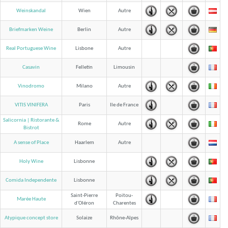
Weinskandal
Wien
Autre
Briefmarken Weine
Berlin
Autre
Real Portuguese Wine
Lisbone
Autre
Casavin
Felletin
Limousin
Vinodromo
Milano
Autre
VITIS VINIFERA
Paris
Ile de France
Salicornia | Ristorante &
Rome
Autre
Bistrot
A sense of Place
Haarlem
Autre
Holy Wine
Lisbonne
Comida Independente
Lisbonne
Saint-Pierre
Poitou-
Marée Haute
d'Oléron
Charentes
Atypique concept store
Solaize
Rhône-Alpes