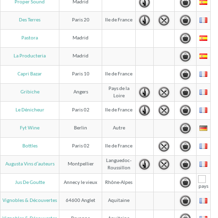
Proper Sound
Madrid
Des Terres
Paris 20
Ile de France
Pastora
Madrid
La Producteria
Madrid
Capri Bazar
Paris 10
Ile de France
Pays de la
Gribiche
Angers
Loire
Le Dénicheur
Paris 02
Ile de France
Fyt Wine
Berlin
Autre
Bottles
Paris 02
Ile de France
Languedoc-
Augusta Vins d’auteurs
Montpellier
Roussillon
Jus De Goutte
Annecy le vieux
Rhône-Alpes
Vignobles & Découvertes
64600 Anglet
Aquitaine