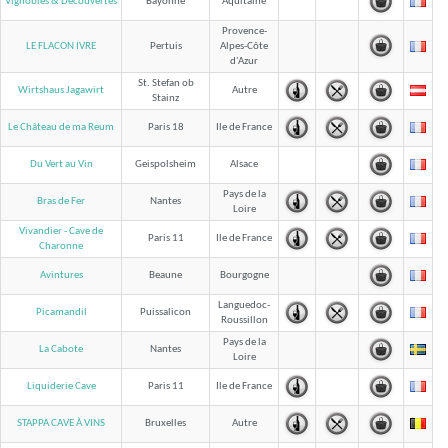
Vignobles & Découvertes
Bayonne
Aquitaine
Provence-
LE FLACON IVRE
Pertuis
Alpes-Côte
d'Azur
St. Stefan ob
Wirtshaus Jagawirt
Autre
Stainz
Le Château de ma Reum
Paris 18
Ile de France
Du Vert au Vin
Geispolsheim
Alsace
Pays de la
Bras de Fer
Nantes
Loire
Vivandier - Cave de
Paris 11
Ile de France
Charonne
Avintures
Beaune
Bourgogne
Languedoc-
Picamandil
Puissalicon
Roussillon
Pays de la
La Cabote
Nantes
Loire
Liquiderie Cave
Paris 11
Ile de France
STAPPA CAVE À VINS
Bruxelles
Autre