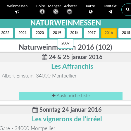
Weinmessen
Boire - Manger - Acheter
Karte
Kontakt
NATURWEINMESSEN
2022
2021
2020
2019
2018
2017
2016
2015
2007
Naturweinmessen 2016 (102)
24 & 25 januar 2016
Les Affranchis
Albert Einstein, 34000 Montpellier
Ausführliche Liste
Sonntag 24 januar 2016
Les vignerons de l'irréel
 Gare - 34000 Montpellier