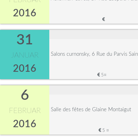
FEBRUAR
2016
31
Salons curnonsky, 6 Rue du Parvis Sa
JANUAR
2016
5¤
6
Salle des fêtes de Glaine Montaigut
FEBRUAR
2016
5 ¤