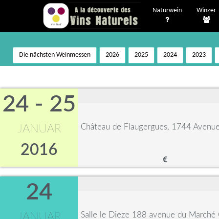
Naturwein
Winzer
Die nächsten Weinmessen
2026
2025
2024
2023
24 - 25
Château de Flaugergues, 1744 Avenue 
JANUAR
2016
24
Salle le Dieze 188 avenue du Marché
JANUAR