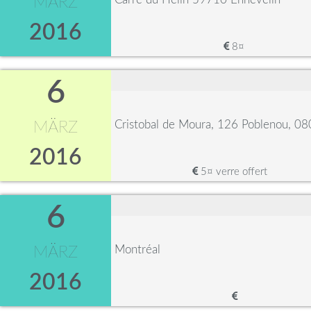
MÄRZ
2016
8¤
6
Cristobal de Moura, 126 Poblenou, 0
MÄRZ
2016
5¤ verre offert
6
Montréal
MÄRZ
2016