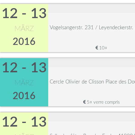
12 - 13
Vogelsangerstr. 231 / Leyendeckerstr
MÄRZ
2016
10¤
12 - 13
Cercle Olivier de Clisson Place des D
MÄRZ
2016
5¤ verre compris
12 - 13