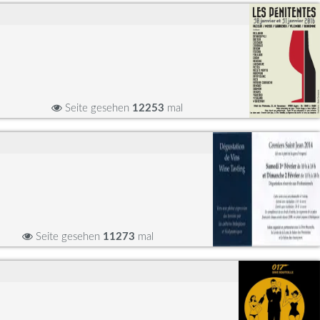
Seite gesehen
12253
mal
Seite gesehen
11273
mal