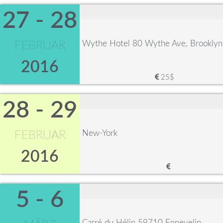
27 - 28
Wythe Hotel 80 Wythe Ave, Brookly
FEBRUAR
2016
25$
28 - 29
New-York
FEBRUAR
2016
5 - 6
Carré du Hélin 59710 Ennevelin