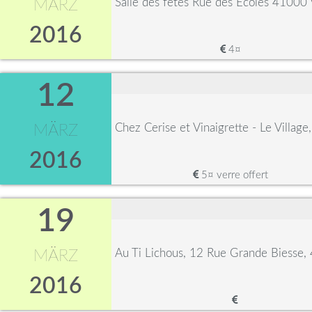
Salle des fêtes Rue des Ecoles 41000 
MÄRZ
2016
4¤
12
Chez Cerise et Vinaigrette - Le Villag
MÄRZ
2016
5¤ verre offert
19
Au Ti Lichous, 12 Rue Grande Biesse
MÄRZ
2016