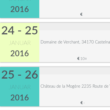
2016
24 - 25
Domaine de Verchant, 34170 Castelna
JANUAR
2016
10¤
25 - 26
Château de la Mogère 2235 Route de 
JANUAR
2016
-