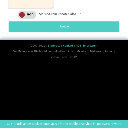
Sie sind kein Roboter, also...
*
Senden
2007-2026 |
Startseite
|
Kontakt
|
AGB - Impressum
Der Verzehr von Alkohol ist gesundheitsschädlich, Verzehr in Maßen empfohlen |
vinsnaturels | v3.12
Ce site utilise des cookies pour vous offrir le meilleur service. En poursuivant votre