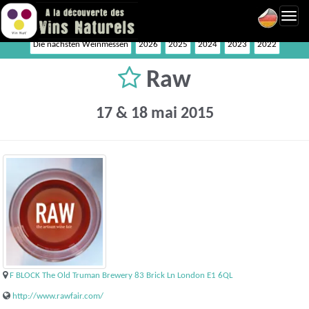
Toggl
navig
Die nächsten Weinmessen
2026
2025
2024
2023
2022
Raw
17 & 18 mai 2015
F BLOCK The Old Truman Brewery 83 Brick Ln London E1 6QL
http://www.rawfair.com/