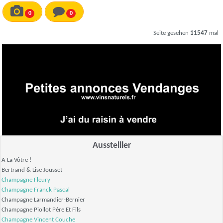
0
0
Seite gesehen
11547
mal
Ausstelller
A La Vôtre !
Bertrand & Lise Jousset
Champagne Fleury
Champagne
Franck Pascal
Champagne Larmandier-Bernier
Champagne Piollot Père Et Fils
Champagne
Vincent Couche