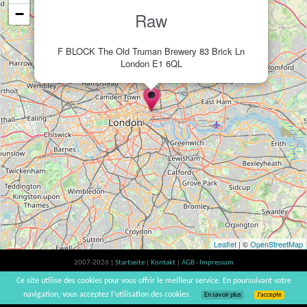
−
Raw
F BLOCK The Old Truman Brewery 83 Brick Ln
London E1 6QL
Leaflet
| ©
OpenStreetMap
2007-2026 |
Startseite
|
Kontakt
|
AGB - Impressum
Der Verzehr von Alkohol ist gesundheitsschädlich, Verzehr in Maßen empfohlen |
Ce site utilise des cookies pour vous offrir le meilleur service. En poursuivant votre
vinsnaturels | v3.12
navigation, vous acceptez l’utilisation des cookies.
En savoir plus
J’accepte