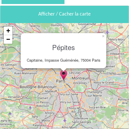
Afficher / Cacher la carte
+
×
−
Pépites
Capitaine, Impasse Guéménée, 75004 Paris