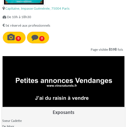
Capitaine, Impasse Guéménée, 75004 Paris
De 10h à 18h30
5€ réservé aux professionnels
0
0
Page visitée
8598
fois
Exposants
Soeur Cadette
De Moor