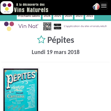
Toggl
navig
Prochains salons
2026
2025
2024
2023
2022
Pépites
Lundi 19 mars 2018