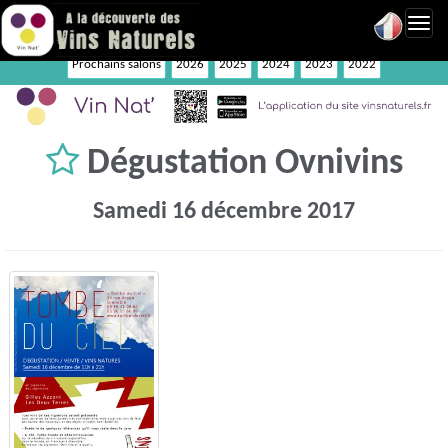
Toggl
navig
Prochains salons
2026
2025
2024
2023
2022
Dégustation Ovnivins
Samedi 16 décembre 2017