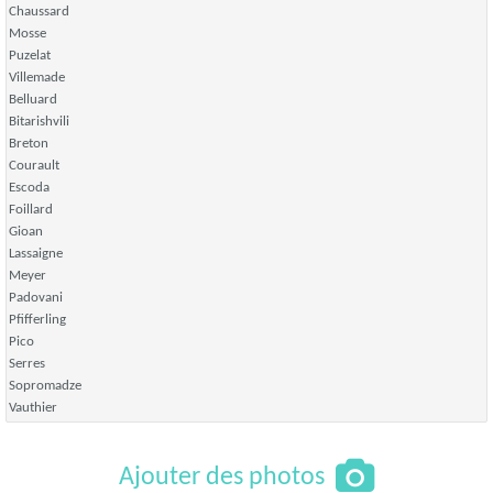
Chaussard
Mosse
Puzelat
Villemade
Belluard
Bitarishvili
Breton
Courault
Escoda
Foillard
Gioan
Lassaigne
Meyer
Padovani
Pfifferling
Pico
Serres
Sopromadze
Vauthier
Ajouter des photos