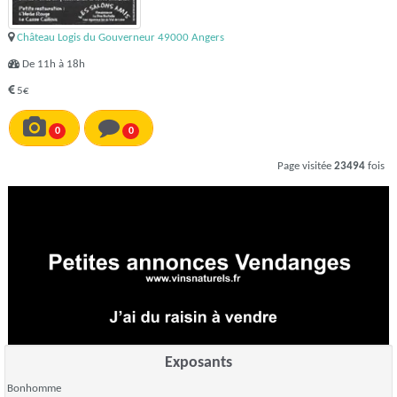
Château Logis du Gouverneur 49000 Angers
De 11h à 18h
5€
0
0
Page visitée
23494
fois
Exposants
Bonhomme