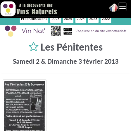
Toggl
navig
Prochains salons
2026
2025
2024
2023
2022
Les Pénitentes
Samedi 2 & Dimanche 3 février 2013