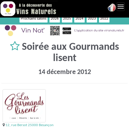
Toggl
navig
Prochains salons
2026
2025
2024
2023
2022
Soirée aux Gourmands
lisent
14 décembre 2012
12, rue Bersot 25000 Besançon