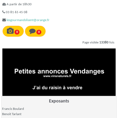
A partir de 18h30
03 81 65 45 08
lesgourmandslisent@orange.fr
0
0
Page visitée
13380
fois
Exposants
Francis Boulard
Benoit Tarlant