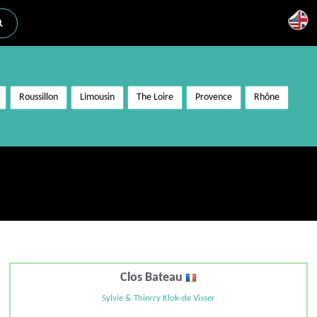
Roussillon
Limousin
The Loire
Provence
Rhône
Clos Bateau
Sylvie & Thierry Klok-de Visser