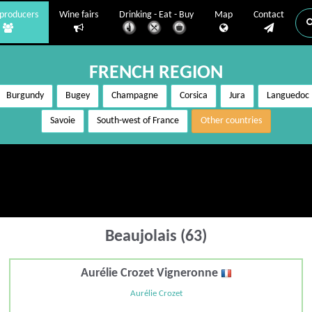
producers
Wine fairs
Drinking - Eat - Buy
Map
Contact
FRENCH REGION
Burgundy
Bugey
Champagne
Corsica
Jura
Languedoc
Savoie
South-west of France
Other countries
Beaujolais (63)
Aurélie Crozet Vigneronne
Aurélie Crozet