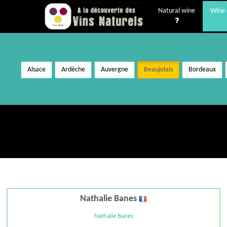
Natural wine
Wine 
Alsace
Ardèche
Auvergne
Beaujolais
Bordeaux
Nathalie Banes
Nathalie Banes