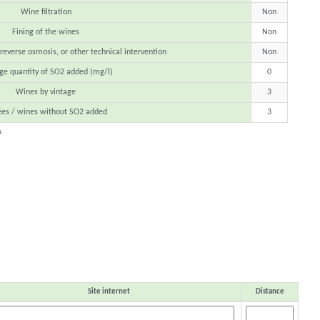
Wine filtration
Non
Fining of the wines
Non
 reverse osmosis, or other technical intervention
Non
ge quantity of SO2 added (mg/l)
0
Wines by vintage
3
es / wines without SO2 added
3
9
Site internet
Distance