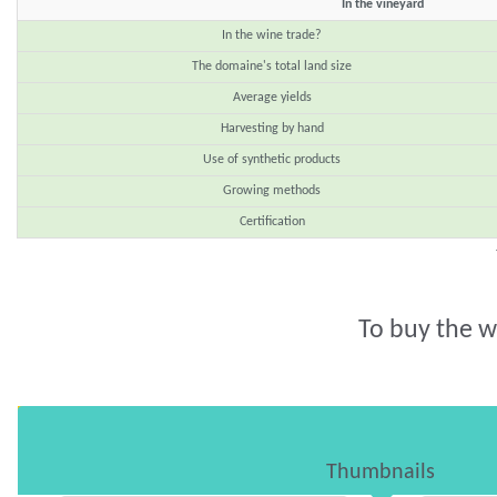
In the vineyard
In the wine trade?
The domaine's total land size
Average yields
Harvesting by hand
Use of synthetic products
Growing methods
Certification
To buy the w
Thumbnails