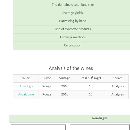
The domaine's total land size
Average yields
Harvesting by hand
Use of synthetic products
Growing methods
Certification
Analysis of the wines
Wine
Cuvée
Vintage
Total SO² mg/l
Source
Alter Ego
Rouge
2018
15
Analyses
Amalgame
Rouge
2018
15
Analyses
Non du gîte