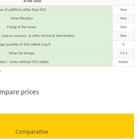
In the cellar
se of additives other than SO2
Non
Wine filtration
Non
Fining of the wines
Non
, reverse osmosis, or other technical intervention
Non
age quantity of SO2 added (mg/l)
0
Wines by vintage
3 à 5
vées / wines without SO2 added
toutes
0
ompare prices
Comparative