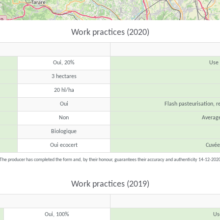
Work practices (2020)
Oui, 20%
Use 
3 hectares
20 hl/ha
Oui
Flash pasteurisation, r
Non
Average
Biologique
Oui ecocert
Cuvée
The producer has completed the form and, by their honour, guarantees their accuracy and authenticity 14-12-202
Work practices (2019)
Oui, 100%
Us