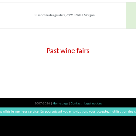
83 montée des gaudets, 69910 Villié Morgon
Past wine fairs
2007-2026 |
Home page
|
Contact
|
Legal notices
Alcohol abuse is bad for your health, please consume in moderation | vinsnaturels | v3.12
s offrir le meilleur service. En poursuivant votre navigation, vous acceptez l’utilisation des c