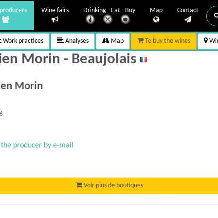
producers
Wine fairs
Drinking - Eat - Buy
Map
Contact
Work practices
Analyses
Map
To buy the wines
Win
ien Morin - Beaujolais
tien Morin
96
 the producer by e-mail
Voir plus de boutiques