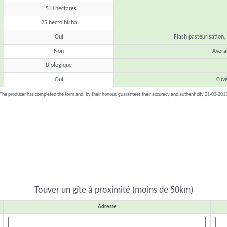
1,5 H hectares
25 hecto hl/ha
Oui
Flash pasteurisation,
Non
Avera
Biologique
Oui
Cuvé
The producer has completed the form and, by their honour, guarantees their accuracy and authenticity 21-03-201
Touver un gîte à proximité (moins de 50km)
Adresse