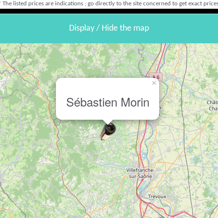
* The listed prices are indications ; go directly to the site concerned to get exact prices
Display / Hide the map
×
Sébastien Morin