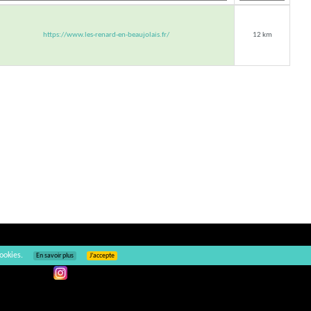
https://www.les-renard-en-beaujolais.fr/
12 km
ookies.
En savoir plus
J’accepte