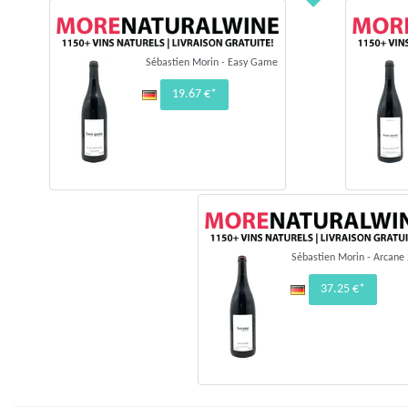
Sébastien Morin - Easy Game
19.67 €*
Sébastien Morin - Arcane
37.25 €*