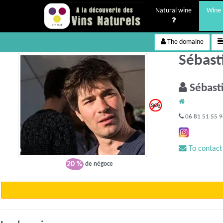
Natural wine
Wine 
The domaine
Sébast
Sébas
06 81 51 55 
To contact
20 %
de négoce