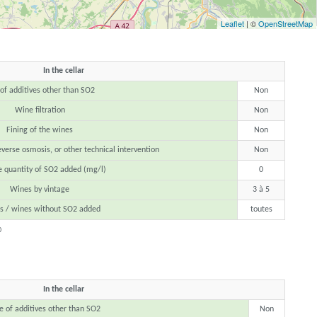
Leaflet
| ©
OpenStreetMap
In the cellar
of additives other than SO2
Non
Wine filtration
Non
Fining of the wines
Non
everse osmosis, or other technical intervention
Non
 quantity of SO2 added (mg/l)
0
Wines by vintage
3 à 5
s / wines without SO2 added
toutes
0
In the cellar
e of additives other than SO2
Non