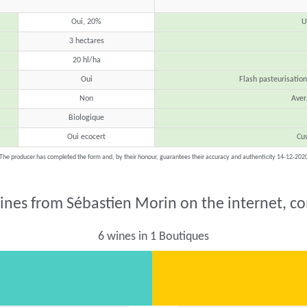
Oui, 20%
U
3 hectares
20 hl/ha
Oui
Flash pasteurisation
Non
Aver
Biologique
Oui ecocert
Cu
The producer has completed the form and, by their honour, guarantees their accuracy and authenticity 14-12-202
ines from Sébastien Morin on the internet, c
6 wines in 1 Boutiques