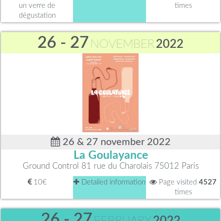
un verre de
times
dégustation
26 - 27
NOVEMBER
2022
26 & 27 november 2022
La Goulayance
Ground Control 81 rue du Charolais 75012 Paris
10€
Detailed information
Page visited
4527
times
26 - 27
FEBRUARY
2022