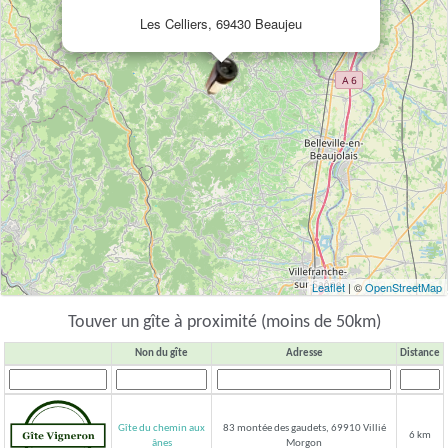
Les Celliers, 69430 Beaujeu
Leaflet
| ©
OpenStreetMap
Touver un gîte à proximité (moins de 50km)
Non du gîte
Adresse
Distance
Gîte du chemin aux
83 montée des gaudets, 69910 Villié
6 km
Morgon
ânes