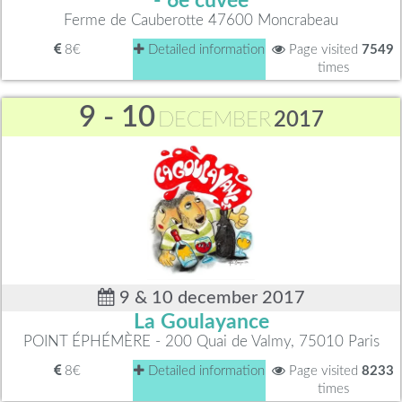
- 6e cuvée
Ferme de Cauberotte 47600 Moncrabeau
8€
Detailed information
Page visited
7549
times
9 - 10
DECEMBER
2017
9 & 10 december 2017
La Goulayance
POINT ÉPHÉMÈRE - 200 Quai de Valmy, 75010 Paris
8€
Detailed information
Page visited
8233
times