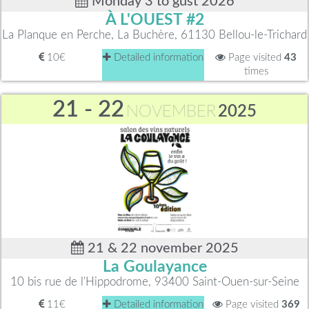
Monday 3 to gust 2026
À L'OUEST #2
La Planque en Perche, La Buchère, 61130 Bellou-le-Trichard
10€
Detailed information
Page visited
43
times
21 - 22
NOVEMBER
2025
21 & 22 november 2025
La Goulayance
10 bis rue de l'Hippodrome, 93400 Saint-Ouen-sur-Seine
11€
Detailed information
Page visited
369