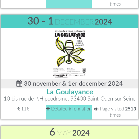
times
30 - 1
DECEMBER
2024
30 november & 1er december 2024
La Goulayance
10 bis rue de l\'Hippodrome, 93400 Saint-Ouen-sur-Seine
11€
Detailed information
Page visited
2513
times
6
MAY
2024