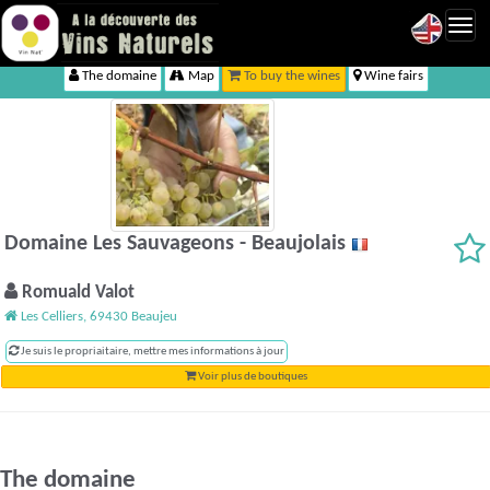
Toggl
navig
The domaine
Map
To buy the wines
Wine fairs
Domaine Les Sauvageons - Beaujolais
Romuald Valot
Les Celliers, 69430 Beaujeu
Je suis le propriaitaire, mettre mes informations à jour
Voir plus de boutiques
The domaine