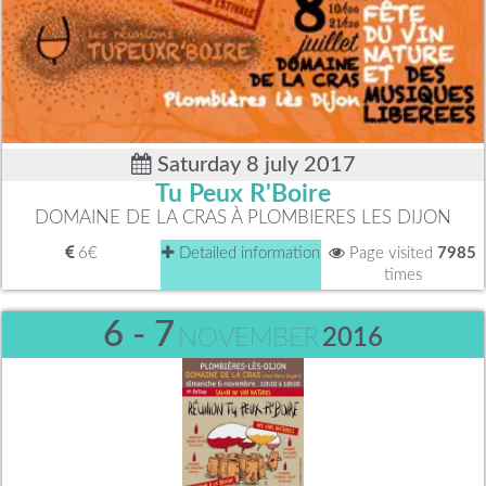
Saturday 8 july 2017
Tu Peux R'Boire
DOMAINE DE LA CRAS À PLOMBIERES LES DIJON
6€
Detailed information
Page visited
7985
times
6 - 7
NOVEMBER
2016