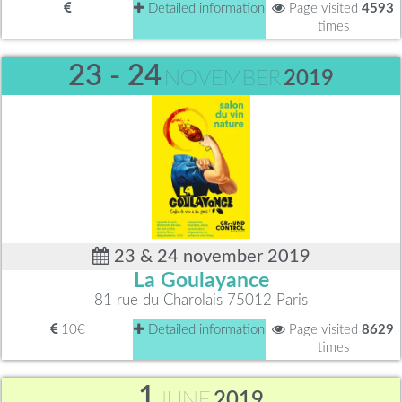
Detailed information
Page visited
4593
times
23 - 24
NOVEMBER
2019
23 & 24 november 2019
La Goulayance
81 rue du Charolais 75012 Paris
10€
Detailed information
Page visited
8629
times
1
JUNE
2019