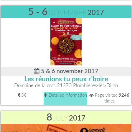
5 - 6
NOVEMBER
2017
5 & 6 november 2017
Les réunions tu peux r’boire
Domaine de la cras 21370 Plombières-lès-Dijon
5€
Detailed information
Page visited
9246
times
8
JULY
2017