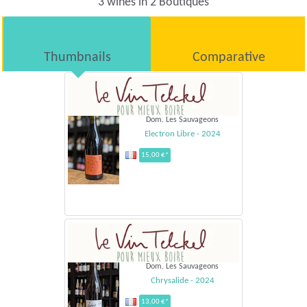
3 wines in 2 Boutiques
Thumbnails
Comparative
Dom. Les Sauvageons
Electron Libre - 2024
15,00 €*
Dom. Les Sauvageons
Chrysalide - 2024
13,00 €*