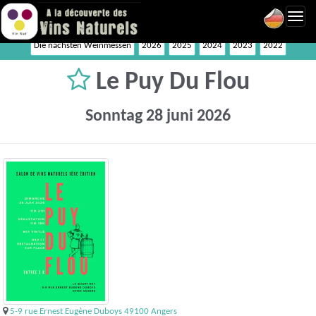
Toggl
navig
Die nächsten Weinmessen
2026
2025
2024
2023
2022
Le Puy Du Flou
Sonntag 28 juni 2026
5-9 rue Ernest Eugène Duboys 49100 Angers