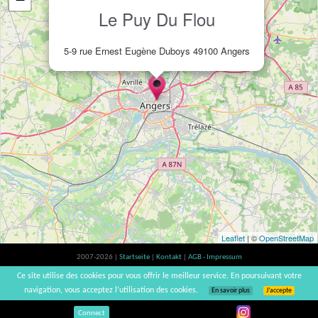
Le Puy Du Flou
5-9 rue Ernest Eugène Duboys 49100 Angers
Leaflet
| ©
OpenStreetMap
2007-2026 |
Startseite
|
Kontakt
|
AGB - Impressum
Der Verzehr von Alkohol ist gesundheitsschädlich, Verzehr in Maßen empfohlen |
Ce site utilise des cookies pour vous offrir le meilleur service. En poursuivant votre
vinsnaturels | v3.12
navigation, vous acceptez l’utilisation des cookies.
En savoir plus
J’accepte
Connect