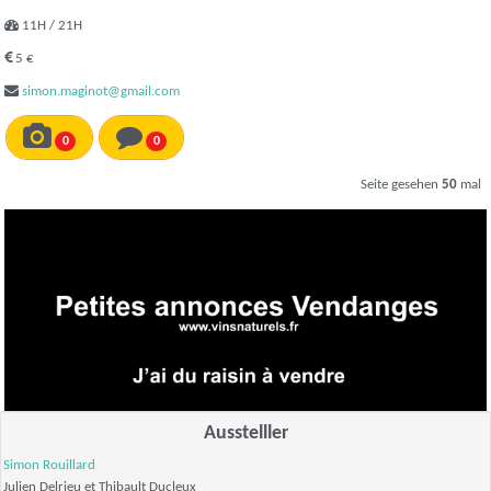
11H / 21H
5 €
simon.maginot@gmail.com
0
0
Seite gesehen
50
mal
Ausstelller
Simon Rouillard
Julien Delrieu et Thibault Ducleux