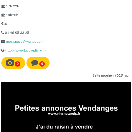
17h 22h
10h20h
4€
01 46 58 33 28
mora.paco@wanadoo.fr
http://www.lacavedivry.fr/
0
0
Seite gesehen
7619
mal