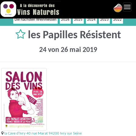
Toggl
navig
Die nächsten Weinmessen
2026
2025
2024
2023
2022
les Papilles Résistent
24 von 26 mai 2019
la Cave d'Ivry 40 rue Marat 94200 Ivry sur Seine