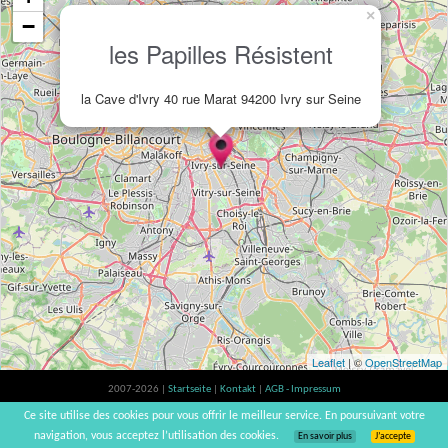
×
−
les Papilles Résistent
la Cave d'Ivry 40 rue Marat 94200 Ivry sur Seine
Leaflet
| ©
OpenStreetMap
2007-2026 |
Startseite
|
Kontakt
|
AGB - Impressum
Der Verzehr von Alkohol ist gesundheitsschädlich, Verzehr in Maßen empfohlen |
Ce site utilise des cookies pour vous offrir le meilleur service. En poursuivant votre
vinsnaturels | v3.12
navigation, vous acceptez l’utilisation des cookies.
En savoir plus
J’accepte