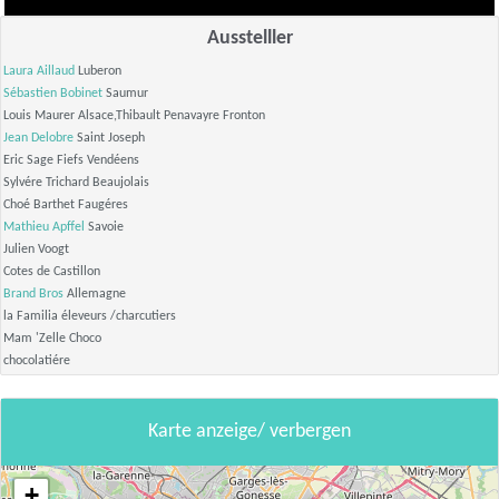
Ausstelller
Laura Aillaud
Luberon
Sébastien Bobinet
Saumur
Louis Maurer Alsace,Thibault Penavayre Fronton
Jean Delobre
Saint Joseph
Eric Sage Fiefs Vendéens
Sylvére Trichard Beaujolais
Choé Barthet Faugéres
Mathieu Apffel
Savoie
Julien Voogt
Cotes de Castillon
Brand Bros
Allemagne
la Familia éleveurs /charcutiers
Mam 'Zelle Choco
chocolatiére
Karte anzeige/ verbergen
+