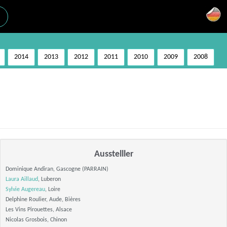
2014
2013
2012
2011
2010
2009
2008
Ausstelller
Dominique Andiran, Gascogne (PARRAIN)
Laura Aillaud
, Luberon
Sylvie Augereau
, Loire
Delphine Roulier, Aude, Bières
Les Vins Pirouettes, Alsace
Nicolas Grosbois, Chinon