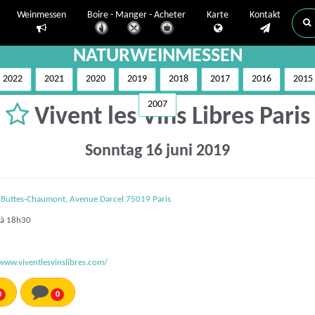
Weinmessen
Boire - Manger - Acheter
Karte
Kontakt
NATURWEINMESSEN
2022
2021
2020
2019
2018
2017
2016
2015
2007
Vivent les Vins Libres Paris
Sonntag 16 juni 2019
 Buttes-Chaumont, Avenue Darcel 75019 Paris
à 18h30
/www.viventlesvinslibres.com/
0
0