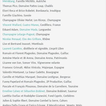
Meinklang
, Famille Michlits, Autriche
Thomas Pico, Domaine Pattes Loup, Chablis
Elorri Reca et Brice Robelet, Bordaxuria, Irouléguy
Famille Giachino, Savoie
Champagne Olivier Horlot, Les Riceys, Champagne
Vincent Wallard
,
Cuatro Manos
, Cordillera, France
Eduard Adam,
Domaine Mada
, Languedoc
Champagne Lelarge-Pugeot
, Champagne
Nicolas Renaud
,
Clos des Grillons
, Rhône
Lise et Bertrand Jousset, Montlouis
Laurent Cazottes
, distillerie et vignoble, L’esprit Libre
Romain et Florent Plageoles, Domaine Plageoles, Gaillac
Antoine-Marie et JB Arena, Domaine Arena, Patrimonio
Lisanne von Son, Sonser Vins, Vigneronne volante
Fransesc Grimalt, 4kilos Vinicola, Majorque, Espagne
Valentin Montanet, La Sœur Cadette, Bourgogne
Camille et Mathias Marquet, Domaine Lestignac, Bergerac
Fanny Papelard et Romain Plageoles, 2P Production, Gaillac
Pascale et François Plouzeau, Domaine de la Garreliere, Touraine
Emeline Calvez et
Sébastien Bobinet
, Domaine Bobinet, Saumur
Laetitia Ourliac et Rodolphe Gianesini, Fond Cyprès, Corbières
Julien & Sophie Ilbert, Domaine Combel la Serre, Cahors
Andrea Dalla Grana et Enrico Frisone, Il Moralizzatore, Veneto, Malo