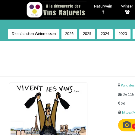
Naturwein
Winzer
Die nächsten Weinmessen
2026
2025
2024
2023
Parc des
De 11h 
5€
https:/