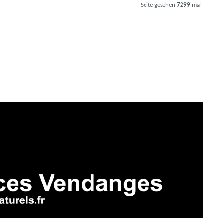
Seite gesehen
7299
mal