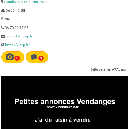
Glandèves, 04320 Entrevaux
De 10h à 18h
20€
06 70 00 17 05
contact@vinep.fr
https://vinep.fr/
0
0
Seite gesehen
6971
mal