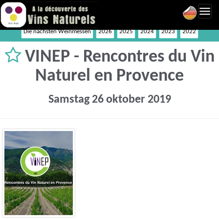
Toggl
navig
Die nächsten Weinmessen
2026
2025
2024
2023
2022
VINEP - Rencontres du Vin
Naturel en Provence
Samstag 26 oktober 2019