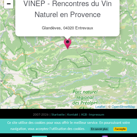
VINEP - Rencontres du Vin
−
Naturel en Provence
Glandèves, 04320 Entrevaux
Leaflet
| ©
OpenStreetMap
2007-2026 |
Startseite
|
Kontakt
|
AGB - Impressum
Der Verzehr von Alkohol ist gesundheitsschädlich, Verzehr in Maßen empfohlen |
Ce site utilise des cookies pour vous offrir le meilleur service. En poursuivant votre
vinsnaturels | v3.12
navigation, vous acceptez l’utilisation des cookies.
En savoir plus
J’accepte