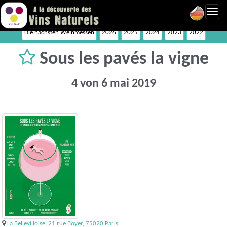
Toggl
navig
Die nächsten Weinmessen
2026
2025
2024
2023
2022
Sous les pavés la vigne
4 von 6 mai 2019
La Bellevilloise, 21 rue Boyer, 75020 Paris