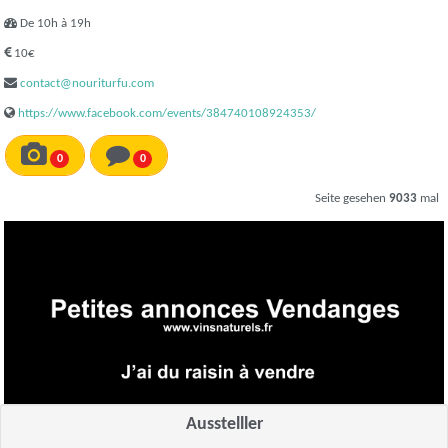
De 10h à 19h
10€
contact@nouriturfu.com
https://www.facebook.com/events/384740108924353/
0
0
Seite gesehen
9033
mal
Ausstelller