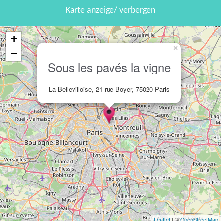
Karte anzeige/ verbergen
+
×
−
Sous les pavés la vigne
La Bellevilloise, 21 rue Boyer, 75020 Paris
Leaflet
| ©
OpenStreetMap