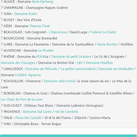
? ALSACE : Domaine
Beck-Hartweg
? CHAMPAGNE : Champagne Hugues Godmé
? JURA :
Domaine Ratte
? BUGEY : Des Vins d'Envie
? ISÈRE : Domaine
Thomas Finot
? BEAUJOLAIS : Seb Congretel -
L'Epicurieux
/ David Large /
Fabrice Le Glatin
? BOURGOGNE : Domaine Bonnardot
? LOIRE : Domaine La Paonnerie / Domaine de la Tourlaudière /
Marie Rocher
/ Vinilibre
? AUVERGNE : Domaine
Le Picatier
? RHÔNE : Domaine du
POUR
ra /
Domaine du petit Oratoire
/ Le Cri de L'Araignée /
Domaine des Passages
/ Domaine Le Breton Vial -
LBV
/
Domaine Houillon
? LANGUEDOC :
Domaine de Pélissols
/
La petite commanderie
/
Domaine du Verdouble
/
Domaine
Frédéric Agneray
? ROUSSILLON : Vinoceros /
Domaine Jolly Ferriol
, la vraie nature du vin / Le Mas de la
Lune
? BORDELAIS : Chateau le Geai / Chateau Gombaude-Guillot Pomerol & Satellite Wines /
Les Chais du Port de la Lune
? SUD-OUEST : Château Tour Blanc / Domaine Ladevèze (Armagnac)
? PROVENCE :
Domaine Dal Canto
/
Val de Combrès
? ITALIE :
Piana Dei Castelli
/ Al di là del Fiume / Zidarich / Cosimo Maria
? CHILI : Christophe Beau - Terroir Bogus