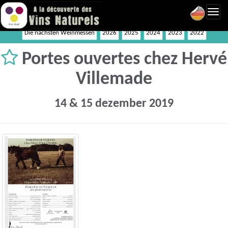
Toggl
navig
Die nächsten Weinmessen
2026
2025
2024
2023
2022
Portes ouvertes chez Hervé
Villemade
14 & 15 dezember 2019