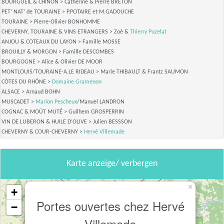
BOURGUEIL & CHINON > Catherine & Pierre BRETON
PET’ NAT’ de TOURAINE > P.POTAIRE et M.GADOUCHE
TOURAINE > Pierre-Olivier BONHOMME
CHEVERNY, TOURAINE & VINS ETRANGERS > Zoé &
Thierry Puzelat
ANJOU & COTEAUX DU LAYON > Famille MOSSE
BROUILLY & MORGON > Famille DESCOMBES
BOURGOGNE > Alice & Olivier DE MOOR
MONTLOUIS/TOURAINE-A.LE RIDEAU > Marie THIBAULT & Frantz SAUMON
CÔTES DU RHÔNE >
Domaine Gramenon
ALSACE > Arnaud BOHN
MUSCADET >
Marion Pescheux
/Manuel LANDRON
COGNAC & MOÛT MUTÉ > Guilhem GROSPERRIN
VIN DE LUBERON & HUILE D’OLIVE > Julien BESSSON
CHEVERNY & COUR-CHEVERNY >
Hervé Villemade
Karte anzeige/ verbergen
×
+
Portes ouvertes chez Hervé
−
Villemade