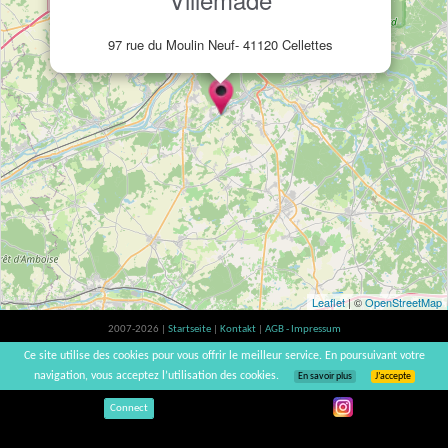
97 rue du Moulin Neuf- 41120 Cellettes
Leaflet
| ©
OpenStreetMap
2007-2026 |
Startseite
|
Kontakt
|
AGB - Impressum
Der Verzehr von Alkohol ist gesundheitsschädlich, Verzehr in Maßen empfohlen |
Ce site utilise des cookies pour vous offrir le meilleur service. En poursuivant votre
vinsnaturels | v3.12
navigation, vous acceptez l’utilisation des cookies.
En savoir plus
J’accepte
Connect