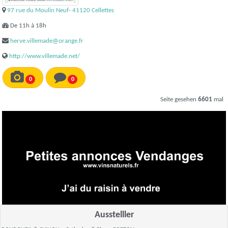
97 rue du Moulin Neuf- 41120 Cellettes
De 11h à 18h
herve.villemade@orange.fr
http://www.villemade.net/
0
0
Seite gesehen
6601
mal
Ausstelller