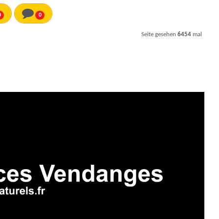
0
0
Seite gesehen
6454
mal