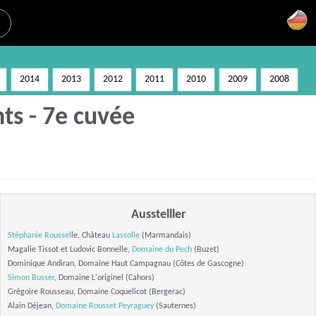
2014
2013
2012
2011
2010
2009
2008
ts - 7e cuvée
Ausstelller
Stéphanie Roussel
le, Château
Lassolle
(Marmandais)
Magalie Tissot et Ludovic Bonnelle,
Domaine du Pech
(Buzet)
Dominique Andiran, Domaine Haut Campagnau (Côtes de Gascogne)
Simon Busser
, Domaine L'originel (Cahors)
Grégoire Rousseau, Domaine Coquelicot (Bergerac)
Alain Déjean,
Domaine Rousset Peyraguey
(Sauternes)