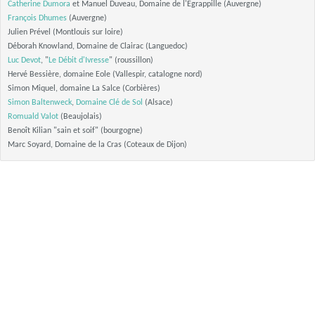
Catherine Dumora
et Manuel Duveau, Domaine de l'Egrappille (Auvergne)
François Dhumes
(Auvergne)
Julien Prével (Montlouis sur loire)
Déborah Knowland, Domaine de Clairac (Languedoc)
Luc Devot
, "
Le Débit d'Ivresse
" (roussillon)
Hervé Bessière, domaine Eole (Vallespir, catalogne nord)
Simon Miquel, domaine La Salce (Corbières)
Simon Baltenweck
,
Domaine Clé de Sol
(Alsace)
Romuald Valot
(Beaujolais)
Benoît Kilian "sain et soif" (bourgogne)
Marc Soyard, Domaine de la Cras (Coteaux de Dijon)