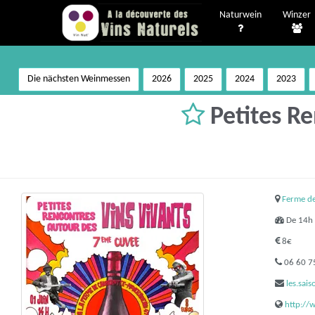
Naturwein
Winzer
Die nächsten Weinmessen
2026
2025
2024
2023
Petites Re
Ferme d
De 14h 
8€
06 60 7
les.sai
http://w