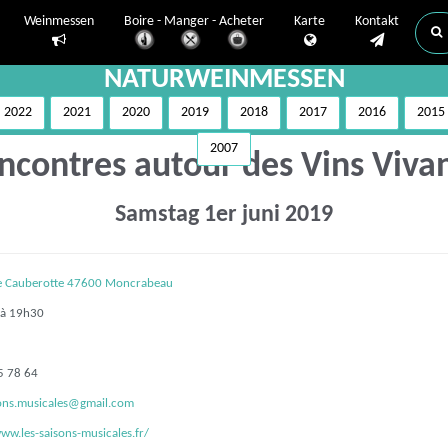
Weinmessen
Boire - Manger - Acheter
Karte
Kontakt
NATURWEINMESSEN
2022
2021
2020
2019
2018
2017
2016
2015
2007
ncontres autour des Vins Vivan
Samstag 1er juni 2019
e Cauberotte 47600 Moncrabeau
à 19h30
5 78 64
sons.musicales@gmail.com
ww.les-saisons-musicales.fr/