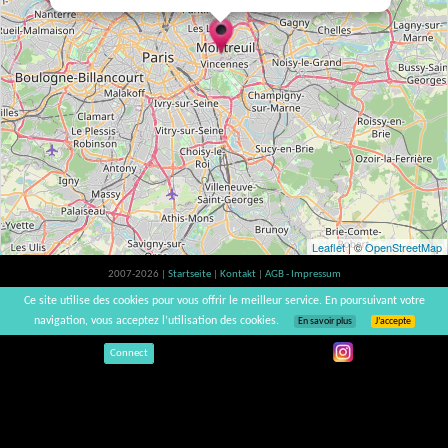
Leaflet
| ©
OpenStreetMap
2007-2026 |
Startseite
|
Kontakt
|
AGB - Impressum
Der Verzehr von Alkohol ist gesundheitsschädlich, Verzehr in Maßen empfohlen |
Ce site utilise des cookies pour vous offrir le meilleur service. En poursuivant votre
vinsnaturels | v3.12
navigation, vous acceptez l’utilisation des cookies.
En savoir plus
J’accepte
Connect