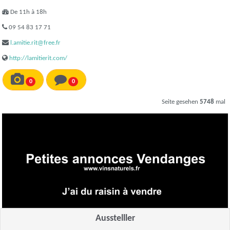
De 11h à 18h
09 54 83 17 71
l.amitie.rit@free.fr
http://lamitierit.com/
0
0
Seite gesehen
5748
mal
Ausstelller