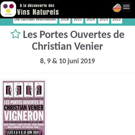
Toggl
navig
Die nächsten Weinmessen
2026
2025
2024
2023
2022
Les Portes Ouvertes de
Christian Venier
8, 9 & 10 juni 2019