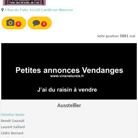
3 Rue du Puits, 41120 Candé-sur-Beuvron
0
0
Seite gesehen
5661
mal
Ausstelller
Christian Venier
Benoit Courault
Laurent Saillard
Cédric Bernard