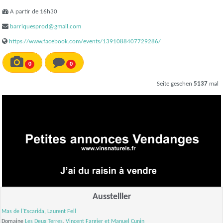
A partir de 16h30
barriquesprod@gmail.com
https://www.facebook.com/events/1391088407729286/
0
0
Seite gesehen
5137
mal
Ausstelller
Mas de l'Escarida
,
Laurent Fell
Domaine
Les Deux Terres
,
Vincent Fargier et
Manuel Cunin