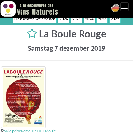
Toggl
navig
Die nächsten Weinmessen
2026
2025
2024
2023
2022
La Boule Rouge
Samstag 7 dezember 2019
Salle polyvalente, 07110 Laboule