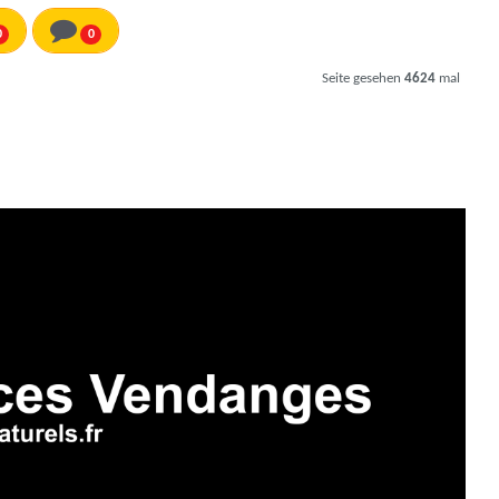
0
0
Seite gesehen
4624
mal