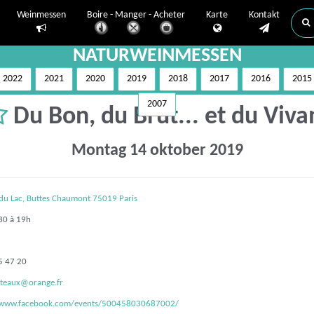
Weinmessen
Boire - Manger - Acheter
Karte
Kontakt
NATURWEINMESSEN
2022
2021
2020
2019
2018
2017
2016
2015
2007
Du Bon, du Brut... et du Viva
Montag 14 oktober 2019
 du Lac, Buttes Chaumont 75019 Paris
0 à 19h
5 47 20
oteaux@orange.fr
//www.facebook.com/events/500458030687002/