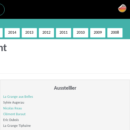
2014
2013
2012
2011
2010
2009
2008
nt
Ausstelller
La Grange aux Belles
Sylvie Augerau
Nicolas Reau
Clément Baraut
Eric Dubois
La Grange Tiphaine