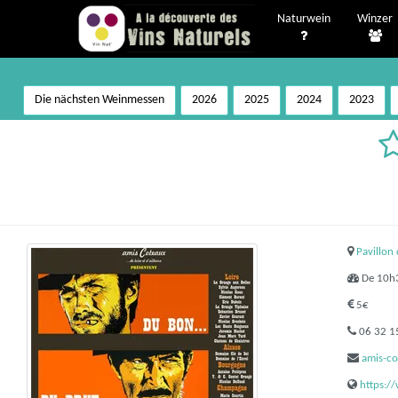
Naturwein
Winzer
Die nächsten Weinmessen
2026
2025
2024
2023
Pavillon
De 10h3
5€
06 32 1
amis-c
https: